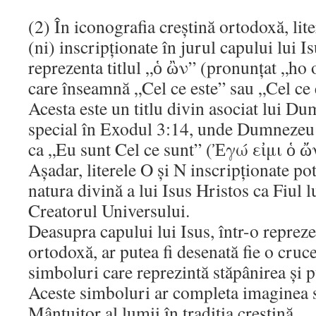
(2) În iconografia creștină ortodoxă, lit
(ni) inscripționate în jurul capului lui I
reprezenta titlul „ὁ ὢν” (pronunțat „ho 
care înseamnă „Cel ce este” sau „Cel ce 
Acesta este un titlu divin asociat lui Du
special în Exodul 3:14, unde Dumnezeu 
ca „Eu sunt Cel ce sunt” (Ἐγώ εἰμι ὁ ὤν
Așadar, literele Ο și Ν inscripționate po
natura divină a lui Isus Hristos ca Fiul
Creatorul Universului.
Deasupra capului lui Isus, într-o reprez
ortodoxă, ar putea fi desenată fie o cruc
simboluri care reprezintă stăpânirea și p
Aceste simboluri ar completa imaginea s
Mântuitor al lumii în tradiția creștină.