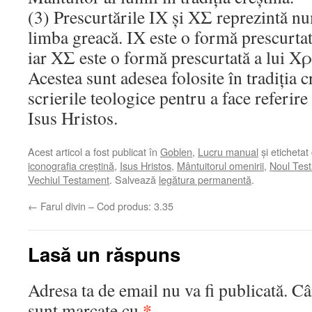
(3) Prescurtările ΙΧ și ΧΣ reprezintă nu
limba greacă. ΙΧ este o formă prescurtat
iar ΧΣ este o formă prescurtată a lui Χ
Acestea sunt adesea folosite în tradiția c
scrierile teologice pentru a face referire 
Isus Hristos.
Acest articol a fost publicat în
Goblen
,
Lucru manual
și etichetat
iconografia creștină
,
Isus Hristos
,
Mântuitorul omenirii
,
Noul Tes
Vechiul Testament
. Salvează
legătura permanentă
.
←
Farul divin – Cod produs: 3.35
Lasă un răspuns
Adresa ta de email nu va fi publicată.
Câ
*
sunt marcate cu