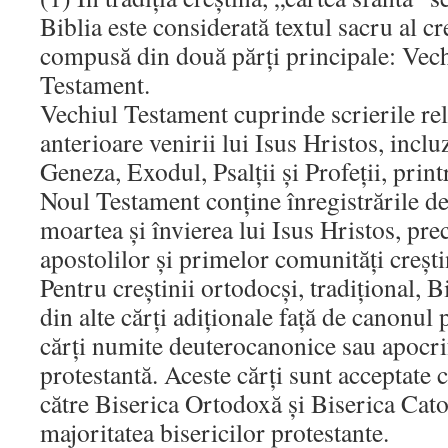
Biblia este considerată textul sacru al cr
compusă din două părți principale: Vec
Testament.
Vechiul Testament cuprinde scrierile rel
anterioare venirii lui Isus Hristos, incl
Geneza, Exodul, Psalții și Profeții, printr
Noul Testament conține înregistrările des
moartea și învierea lui Isus Hristos, pre
apostolilor și primelor comunități crești
Pentru creștinii ortodocși, tradițional, 
din alte cărți adiționale față de canonul 
cărți numite deuterocanonice sau apocrif
protestantă. Aceste cărți sunt acceptate c
către Biserica Ortodoxă și Biserica Catol
majoritatea bisericilor protestante.