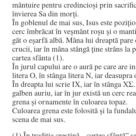
mântuire pentru credincioși prin sacrific
învierea Sa din morți.
În goblenul de mai sus, Isus este pozițio
cerc îmbrăcat în veșmânt roșu și o mantie
gât o eșarfă albă. Mâna lui dreaptă pare
crucii, iar în mâna stângă ține strâns la 
cartea sfânta (1).
În jurul capului are o aură pe care are i
litera Ο, în stânga litera Ν, iar deasupra
În dreapta lui scrie ΙΧ, iar în stânga ΧΣ
galben auriu, iar în jur există un cerc re
grena și ornamente în culoarea topaz.
Culoarea grena este folosită și la fundal
scena de mai sus.
(1) În tradiția creștină, „cartea sfântă” se