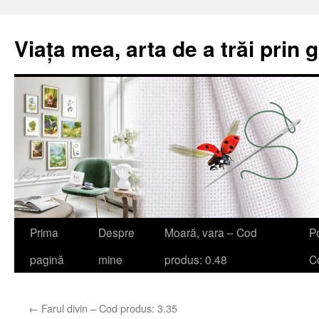
Viața mea, arta de a trăi prin 
Sari
Prima
Despre
Moară, vara – Cod
Po
la
pagină
mine
produs: 0.48
Co
conținut
←
Farul divin – Cod produs: 3.35