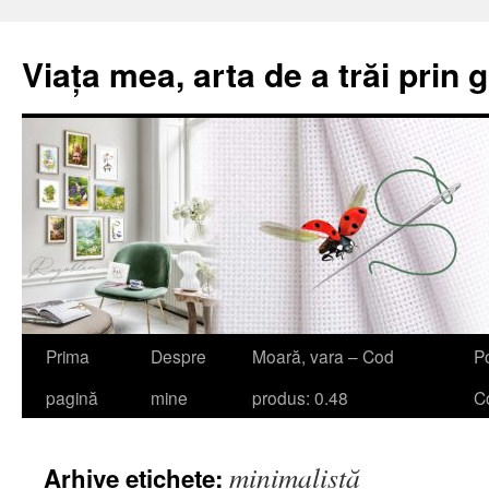
Viața mea, arta de a trăi prin 
Sari
Prima
Despre
Moară, vara – Cod
Po
la
pagină
mine
produs: 0.48
Co
conținut
minimalistă
Arhive etichete: