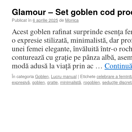
Glamour – Set goblen cod pro
Publicat în
6 aprilie 2025
de
Monica
Acest goblen rafinat surprinde esența fe
o expresie stilizată, minimalistă, dar pr
unei femei elegante, învăluită într-o roch
conturează cu grație pe pânza albă, ase
modă adusă la viață prin ac …
Continuă 
În categoria
Goblen
,
Lucru manual
|
Etichete
celebrare a feminită
expresivă
,
goblen
,
gratie
,
minimalistă
,
rogoblen
,
seducție discret