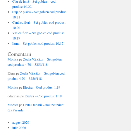
Clar de lună – Set goblen – cod
produs: 10.22
Cap de pisică – Set goblen cod produs:
10.21
Cană cu flori – Set goblen cod produs:
10.20
Vas cu flori – Set goblen cod produs:
10.19
Iarna – Set goblen cod produs: 10.17
Comentarii
Monica
pe
Zodia Vărsător – Set goblen
cod produs: 4.70 – 3256/118
Elena
pe
Zodia Vărsător – Set goblen cod
produs: 4.70 – 3256/118
Monica
pe
Electra – Cod produs: 1.19
odadrian
pe
Electra – Cod produs: 1.19
Monica
pe
Delta Dunării – noi incursiuni
(2) Pasarile
august 2026
iulie 2026