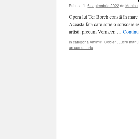
Publicat în
6 septembrie 2022
de
Monica
Opera lui Ter Borch constă în mare p
Această fată care scrie o scrisoare es
artiști, precum Vermeer. …
Continuă
În categoria
Amintiri
,
Goblen
,
Lucru manu
un comentariu