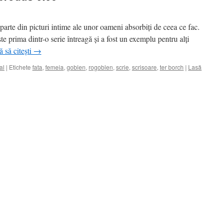
arte din picturi intime ale unor oameni absorbiți de ceea ce fac.
te prima dintr-o serie întreagă și a fost un exemplu pentru alți
 să citești
→
al
|
Etichete
fata
,
femeia
,
goblen
,
rogoblen
,
scrie
,
scrisoare
,
ter borch
|
Lasă