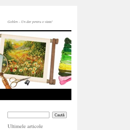
Goblen – Un dar pentru o viata!
Caută
Ultimele articole