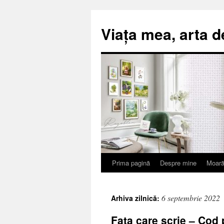
Viața mea, arta d
Prima pagină
Despre mine
Moară
Sari
la
6 septembrie 2022
Arhiva zilnică:
conținut
Fata care scrie – Cod