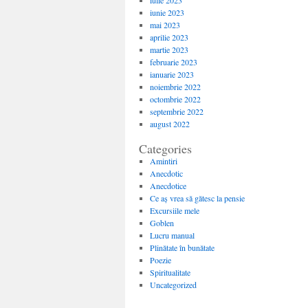
iulie 2023
iunie 2023
mai 2023
aprilie 2023
martie 2023
februarie 2023
ianuarie 2023
noiembrie 2022
octombrie 2022
septembrie 2022
august 2022
Categories
Amintiri
Anecdotic
Anecdotice
Ce aș vrea să gătesc la pensie
Excursiile mele
Goblen
Lucru manual
Plinătate în bunătate
Poezie
Spiritualitate
Uncategorized