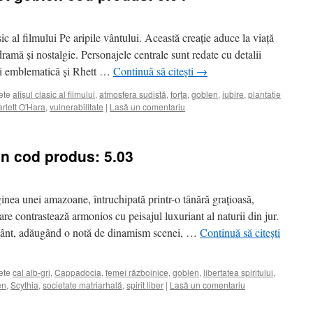
ic al filmului Pe aripile vântului. Această creație aduce la viață
ramă și nostalgie. Personajele centrale sunt redate cu detalii
 ei emblematică și Rhett …
Continuă să citești
→
ete
afișul clasic al filmului
,
atmosfera sudistă
,
forța
,
goblen
,
iubire
,
plantație
rlett O'Hara
,
vulnerabilitate
|
Lasă un comentariu
n cod produs: 5.03
nea unei amazoane, întruchipată printr-o tânără grațioasă,
care contrastează armonios cu peisajul luxuriant al naturii din jur.
e vânt, adăugând o notă de dinamism scenei, …
Continuă să citești
ete
cal alb-gri
,
Cappadocia
,
femei războinice
,
goblen
,
libertatea spiritului
,
en
,
Scythia
,
societate matriarhală
,
spirit liber
|
Lasă un comentariu