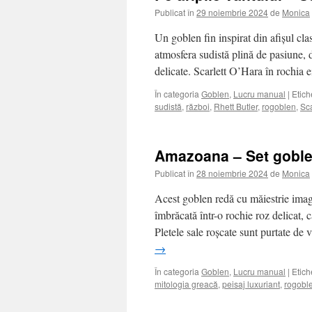
Publicat în
29 noiembrie 2024
de
Monica
Un goblen fin inspirat din afișul clas
atmosfera sudistă plină de pasiune, d
delicate. Scarlett O’Hara în rochia
În categoria
Goblen
,
Lucru manual
|
Etich
sudistă
,
război
,
Rhett Butler
,
rogoblen
,
Sca
Amazoana – Set goble
Publicat în
28 noiembrie 2024
de
Monica
Acest goblen redă cu măiestrie imagi
îmbrăcată într-o rochie roz delicat, 
Pletele sale roșcate sunt purtate d
→
În categoria
Goblen
,
Lucru manual
|
Etich
mitologia greacă
,
peisaj luxuriant
,
rogobl