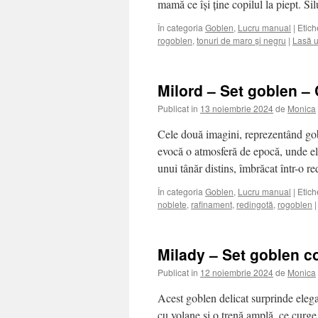
mamă ce își ține copilul la piept. 
În categoria
Goblen
,
Lucru manual
|
Etich
rogoblen
,
tonuri de maro și negru
|
Lasă u
Milord – Set goblen –
Publicat în
13 noiembrie 2024
de
Monica
Cele două imagini, reprezentând gob
evocă o atmosferă de epocă, unde ele
unui tânăr distins, îmbrăcat într-o 
În categoria
Goblen
,
Lucru manual
|
Etich
noblete
,
rafinament
,
redingotă
,
rogoblen
|
Milady – Set goblen c
Publicat în
12 noiembrie 2024
de
Monica
Acest goblen delicat surprinde elega
cu volane și o trenă amplă, ce curge 