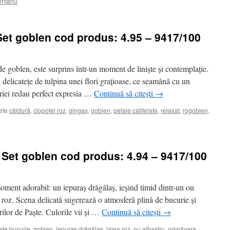
ntariu
Set goblen cod produs: 4.95 – 9417/100
de goblen, este surprins într-un moment de liniște și contemplație.
u delicatețe de tulpina unei flori grațioase, ce seamănă cu un
eriei redau perfect expresia …
Continuă să citești
→
ete
căldură
,
clopoțel roz
,
gingaș
,
goblen
,
petale catifelate
,
relaxat
,
rogoblen
,
– Set goblen cod produs: 4.94 – 9417/100
oment adorabil: un iepuraș drăgălaș, ieșind timid dintr-un ou
ea roz. Scena delicată sugerează o atmosferă plină de bucurie și
rilor de Paște. Culorile vii și …
Continuă să citești
→
ete
bucurie
,
gpblen
,
iepuraș drăgălaș
,
lalea roz
,
ou albastru
,
primăvara
,