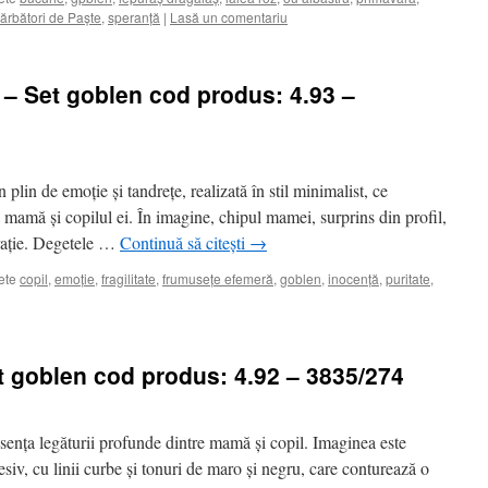
ărbători de Paște
,
speranță
|
Lasă un comentariu
– Set goblen cod produs: 4.93 –
lin de emoție și tandrețe, realizată în stil minimalist, ce
 mamă și copilul ei. În imagine, chipul mamei, surprins din profil,
mirație. Degetele …
Continuă să citești
→
ete
copil
,
emoție
,
fragilitate
,
frumusețe efemeră
,
goblen
,
inocență
,
puritate
,
t goblen cod produs: 4.92 – 3835/274
sența legăturii profunde dintre mamă și copil. Imaginea este
resiv, cu linii curbe și tonuri de maro și negru, care conturează o