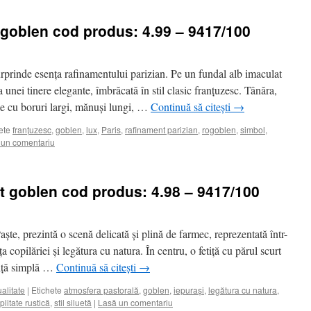
 goblen cod produs: 4.99 – 9417/100
urprinde esența rafinamentului parizian. Pe un fundal alb imaculat
a unei tinere elegante, îmbrăcată în stil clasic franțuzesc. Tânăra,
rie cu boruri largi, mănuși lungi, …
Continuă să citești
→
ete
franțuzesc
,
goblen
,
lux
,
Paris
,
rafinament parizian
,
rogoblen
,
simbol
,
 un comentariu
et goblen cod produs: 4.98 – 9417/100
aște, prezintă o scenă delicată și plină de farmec, reprezentată într-
a copilăriei și legătura cu natura. În centru, o fetiță cu părul scurt
chiță simplă …
Continuă să citești
→
ualitate
|
Etichete
atmosfera pastorală
,
goblen
,
iepurași
,
legătura cu natura
,
plitate rustică
,
stil siluetă
|
Lasă un comentariu