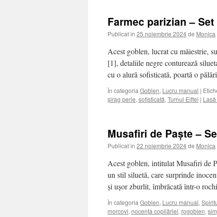
Farmec parizian – Set
Publicat în
25 noiembrie 2024
de
Monica
Acest goblen, lucrat cu măiestrie, s
[1], detaliile negre conturează siluet
cu o alură sofisticată, poartă o pălă
În categoria
Goblen
,
Lucru manual
|
Etich
șirag perle
,
sofisticată
,
Turnul Eiffel
|
Lasă
Musafiri de Paște – S
Publicat în
22 noiembrie 2024
de
Monica
Acest goblen, intitulat Musafiri de P
un stil siluetă, care surprinde inocenț
și ușor zburlit, îmbrăcată într-o ro
În categoria
Goblen
,
Lucru manual
,
Spirit
morcovi
,
nocența copilăriei
,
rogoblen
,
sim