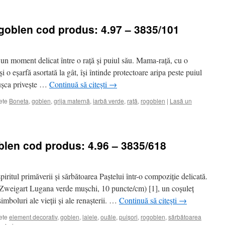
 goblen cod produs: 4.97 – 3835/101
un moment delicat între o rață și puiul său. Mama-rață, cu o
 o eșarfă asortată la gât, își întinde protectoare aripa peste puiul
țușca privește …
Continuă să citești
→
ete
Boneta
,
goblen
,
grija maternă
,
iarbă verde
,
rață
,
rogoblen
|
Lasă un
oblen cod produs: 4.96 – 3835/618
ritul primăverii și sărbătoarea Paștelui într-o compoziție delicată.
za Zweigart Lugana verde mușchi, 10 puncte/cm) [1], un coșuleț
imboluri ale vieții și ale renașterii. …
Continuă să citești
→
ete
element decorativ
,
goblen
,
lalele
,
ouăle
,
puișori
,
rogoblen
,
sărbătoarea