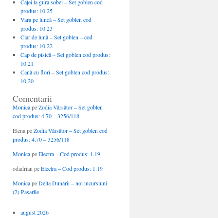
Căţei la gura sobei – Set goblen cod
produs: 10.25
Vara pe luncă – Set goblen cod
produs: 10.23
Clar de lună – Set goblen – cod
produs: 10.22
Cap de pisică – Set goblen cod produs:
10.21
Cană cu flori – Set goblen cod produs:
10.20
Comentarii
Monica
pe
Zodia Vărsător – Set goblen
cod produs: 4.70 – 3256/118
Elena
pe
Zodia Vărsător – Set goblen cod
produs: 4.70 – 3256/118
Monica
pe
Electra – Cod produs: 1.19
odadrian
pe
Electra – Cod produs: 1.19
Monica
pe
Delta Dunării – noi incursiuni
(2) Pasarile
august 2026