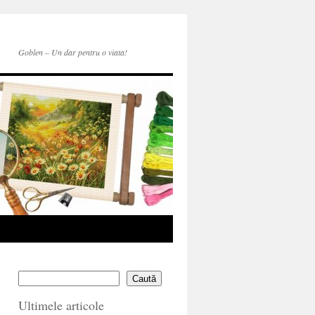
Goblen – Un dar pentru o viata!
Caută
Ultimele articole