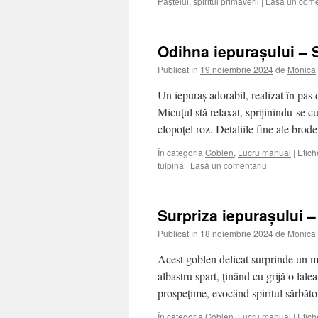
Paștelui
,
spiritul primăverii
|
Lasă un come
Odihna iepurașului – 
Publicat în
19 noiembrie 2024
de
Monica
Un iepuraș adorabil, realizat în pas 
Micuțul stă relaxat, sprijinindu-se c
clopoțel roz. Detaliile fine ale brod
În categoria
Goblen
,
Lucru manual
|
Etich
tulpina
|
Lasă un comentariu
Surpriza iepurașului 
Publicat în
18 noiembrie 2024
de
Monica
Acest goblen delicat surprinde un m
albastru spart, ținând cu grijă o lal
prospețime, evocând spiritul sărbăto
În categoria
Goblen
,
Lucru manual
|
Etich