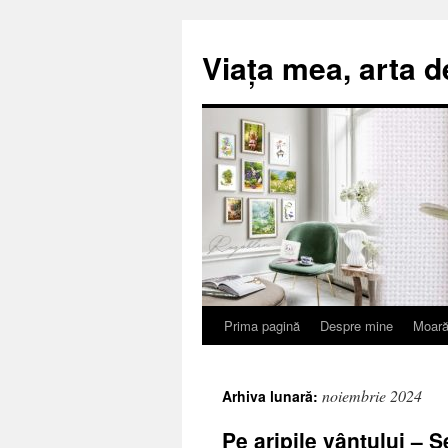
Viața mea, arta d
Prima pagină
Despre mine
Moară
Sari
la
noiembrie 2024
Arhiva lunară:
conținut
Pe aripile vântului – 