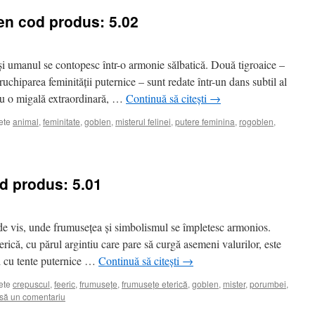
len cod produs: 5.02
și umanul se contopesc într-o armonie sălbatică. Două tigroaice –
truchiparea feminității puternice – sunt redate într-un dans subtil al
t cu o migală extraordinară, …
Continuă să citești
→
ete
animal
,
feminitate
,
goblen
,
misterul felinei
,
putere feminina
,
rogoblen
,
d produs: 5.01
de vis, unde frumusețea și simbolismul se împletesc armonios.
rică, cu părul argintiu care pare să curgă asemeni valurilor, este
bi cu tente puternice …
Continuă să citești
→
ete
crepuscul
,
feeric
,
frumusețe
,
frumusețe eterică
,
goblen
,
mister
,
porumbei
,
să un comentariu