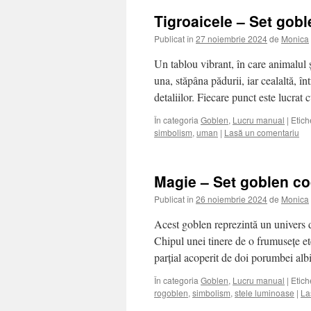
Tigroaicele – Set gob
Publicat în
27 noiembrie 2024
de
Monica
Un tablou vibrant, în care animalul 
una, stăpâna pădurii, iar cealaltă, în
detaliilor. Fiecare punct este lucra
În categoria
Goblen
,
Lucru manual
|
Etich
simbolism
,
uman
|
Lasă un comentariu
Magie – Set goblen co
Publicat în
26 noiembrie 2024
de
Monica
Acest goblen reprezintă un univers 
Chipul unei tinere de o frumusețe ete
parțial acoperit de doi porumbei al
În categoria
Goblen
,
Lucru manual
|
Etich
rogoblen
,
simbolism
,
stele luminoase
|
La