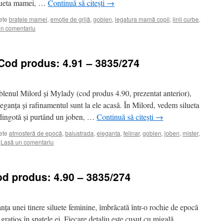
Silueta mamei, …
Continuă să citești
→
ete
brațele mamei
,
emoție de grijă
,
goblen
,
legatura mamă copil
,
linii curbe
,
n comentariu
 Cod produs: 4.91 – 3835/274
lenul Milord și Mylady (cod produs 4.90, prezentat anterior),
ganța și rafinamentul sunt la ele acasă. În Milord, vedem silueta
redingotă și purtând un joben, …
Continuă să citești
→
ete
atmosferă de epocă
,
balustrada
,
eleganta
,
felinar
,
goblen
,
joben
,
mister
,
Lasă un comentariu
od produs: 4.90 – 3835/274
nța unei tinere siluete feminine, îmbrăcată într-o rochie de epocă
grațios în spatele ei. Fiecare detaliu este cusut cu migală,