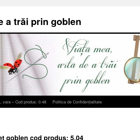
e a trăi prin goblen
, vara – Cod produs: 0.48
Politica de Confidențialitate
Set goblen cod produs: 5.04