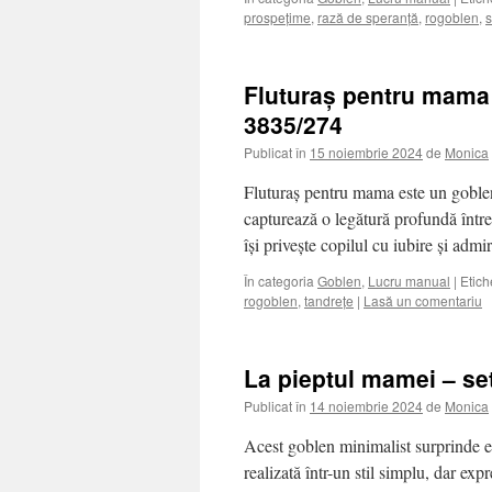
prospețime
,
rază de speranță
,
rogoblen
,
s
Fluturaș pentru mama 
3835/274
Publicat în
15 noiembrie 2024
de
Monica
Fluturaș pentru mama este un goblen p
capturează o legătură profundă între
își privește copilul cu iubire și ad
În categoria
Goblen
,
Lucru manual
|
Etich
rogoblen
,
tandrețe
|
Lasă un comentariu
La pieptul mamei – se
Publicat în
14 noiembrie 2024
de
Monica
Acest goblen minimalist surprinde e
realizată într-un stil simplu, dar exp