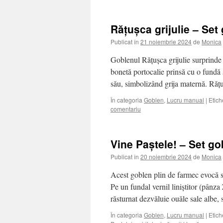
Rățușca grijulie – Set
Publicat în
21 noiembrie 2024
de
Monica
Goblenul Rățușca grijulie surprinde 
bonetă portocalie prinsă cu o fundă și
său, simbolizând grija maternă. Ră
În categoria
Goblen
,
Lucru manual
|
Etich
comentariu
Vine Paștele! – Set g
Publicat în
20 noiembrie 2024
de
Monica
Acest goblen plin de farmec evocă spi
Pe un fundal vernil liniștitor (pân
răsturnat dezvăluie ouăle sale albe, s
În categoria
Goblen
,
Lucru manual
|
Etich