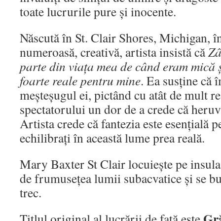
toate lucrurile pure și inocente.
Născută în St. Clair Shores, Michigan, în
numeroasă, creativă, artista insistă că
Zâ
parte din viața mea de când eram mică ș
foarte reale pentru mine
. Ea susține că
meșteșugul ei, pictând cu atât de mult re
spectatorului un dor de a crede că heruvi
Artista crede că fantezia este esențială 
echilibrați în această lume prea reală.
Mary Baxter St Clair locuiește pe insul
de frumusețea lumii subacvatice și se bu
trec.
Gră
Titlul original al lucrării de față este