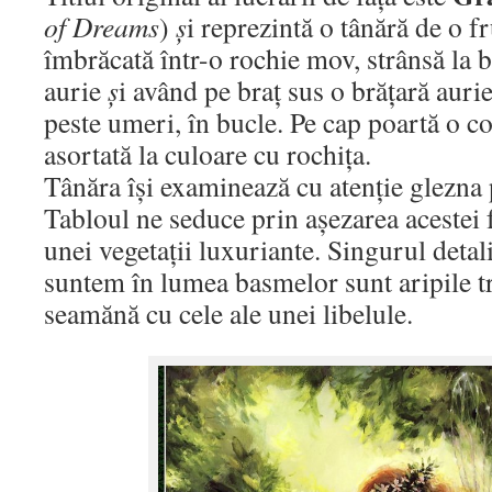
of Dreams
)
ș
i reprezintă o tânără de o f
îmbrăcată într-o rochie mov, strânsă la 
aurie
ș
i având pe braț sus o brățară aurie
peste umeri, în bucle. Pe cap poartă o co
asortată la culoare cu rochița.
Tânăra își examinează cu atenție glezna 
Tabloul ne seduce prin așezarea acestei 
unei vegetații luxuriante. Singurul detal
suntem în lumea basmelor sunt aripile tr
seamănă cu cele ale unei libelule.