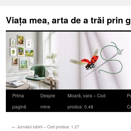
Viața mea, arta de a trăi prin 
Sari
Prima
Despre
Moară, vara – Cod
Po
la
pagină
mine
produs: 0.48
Co
conținut
←
Jurnalul iubirii – Cod produs: 1.27