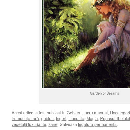
Garden of Dreams
Acest articol a fost publicat în
Goblen
,
Lucru manual
,
Uncategor
frumusețe rară
,
goblen
,
ingeri
,
inocente
,
Magia
,
Popasul libelulei
vegetații luxuriante
,
zâne
. Salvează
legătura permanentă
.