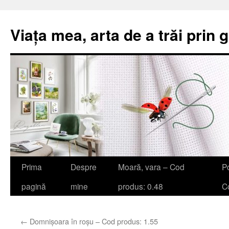
Viața mea, arta de a trăi prin 
Sari
Prima
Despre
Moară, vara – Cod
Po
la
pagină
mine
produs: 0.48
Co
conținut
←
Domnișoara în roșu – Cod produs: 1.55