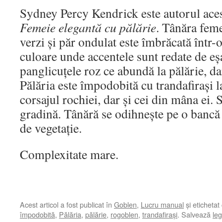
Sydney Percy Kendrick este autorul acest
Femeie elegantă cu
pălărie
. Tânăra feme
verzi și păr ondulat este îmbrăcată într-o
culoare unde accentele sunt redate de eșa
panglicuțele roz ce abundă la pălărie, da
Pălăria este împodobită cu trandafirași la
corsajul rochiei, dar și cei din mâna ei.
gradină. Tânără se odihnește pe o bancă 
de vegetație.
Complexitate mare.
Acest articol a fost publicat în
Goblen
,
Lucru manual
și etichetat
împodobită
,
Pălăria
,
pălărie
,
rogoblen
,
trandafirași
. Salvează
le