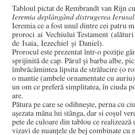
Tabloul pictat de Rembrandt van Rijn c
Ieremia deplângând distrugerea Ierusal
Ieremia ce a fost unul dintre cei patru m
proroci ai Vechiului Testament (alături
de Isaia, Iezechiel și Daniel).
Prorocul este prezentat într-o poziție g
sprijinită de cap. Părul și barba albe, pi
îmbrăcămintea lipsita de strălucire (o r
o mantie (ambele ornamentate cu auriu), 
un om ce preferă simplitatea, în ciuda po
are.
Pătura pe care se odihnește, perna cu ciu
așezata mâna lui stânga, dar si coșul ver
pete de culoare din tablou ce realizează
vizavi de nuanțele de bej combinate cu 