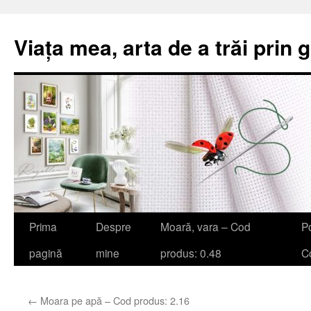
Viața mea, arta de a trăi prin 
Sari
Prima
Despre
Moară, vara – Cod
Po
la
pagină
mine
produs: 0.48
Co
conținut
←
Moara pe apă – Cod produs: 2.16