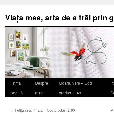
Viața mea, arta de a trăi prin 
Sari
Prima
Despre
Moară, vara – Cod
Po
la
pagină
mine
produs: 0.48
Co
conținut
←
Fetița înlăcrimată – Cod produs: 2.60
A