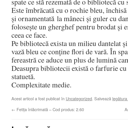
spate ce stă rezemată de o bibliotecă cu s
Este îmbrăcată cu o rochie bleu, închisă
și ornamentată la mâneci și guler cu dan
folosește un gherghef pentru brodat și e
ceea ce face.
Pe bibliotecă exista un milieu dantelat ș
vază bleu ce conține flori de vară. În sp
fereastră ce aduce un plus de lumină ca
Deasupra bibliotecii există o farfurie cu 
statuetă.
Complexitate medie.
Acest articol a fost publicat în
Uncategorized
. Salvează
legătur
←
Fetița înlăcrimată – Cod produs: 2.60
A