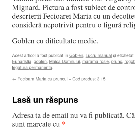
Mignard. Pictura a fost subiect de contr
descrierii Fecioarei Maria cu un decolteu
consideră nepotrivit pentru o figură reli
Goblen cu dificultate medie.
Acest articol a fost publicat în
Goblen
,
Lucru manual
și etichetat
Euharistia
,
goblen
,
Maica Domnului
,
maramă roșie
,
prunc
,
rogob
legătura permanentă
.
←
Fecioara Maria cu pruncul – Cod produs: 3.15
Lasă un răspuns
Adresa ta de email nu va fi publicată.
Câ
*
sunt marcate cu