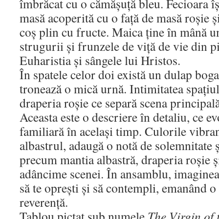
îmbrăcat cu o cămășuță bleu. Fecioara îș
masă acoperită cu o față de masă roșie ș
coș plin cu fructe. Maica ține în mână u
strugurii și frunzele de viță de vie din 
Euharistia și sângele lui Hristos.
În spatele celor doi există un dulap bo
tronează o mică urnă. Intimitatea spațiul
draperia roșie ce separă scena principală
Aceasta este o descriere în detaliu, ce ev
familiară în același timp. Culorile vibra
albastrul, adaugă o notă de solemnitate ș
precum mantia albastră, draperia roșie ș
adâncime scenei. În ansamblu, imaginea e
să te oprești și să contempli, emanând o a
reverență.
Tablou pictat sub numele
The Virgin of