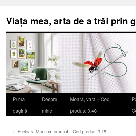
Viața mea, arta de a trăi prin 
Sari
Prima
Despre
Moară, vara – Cod
Po
la
pagină
mine
produs: 0.48
Co
conținut
←
Fecioara Maria cu pruncul – Cod produs: 3.15