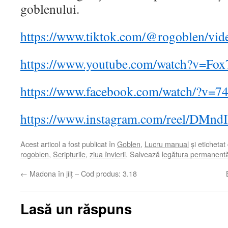
goblenului.
https://www.tiktok.com/@rogoblen/v
https://www.youtube.com/watch?v=F
https://www.facebook.com/watch/?v=
https://www.instagram.com/reel/DMn
Acest articol a fost publicat în
Goblen
,
Lucru manual
și etichetat
rogoblen
,
Scripturile
,
ziua învierii
. Salvează
legătura permanent
←
Madona în jilț – Cod produs: 3.18
Lasă un răspuns