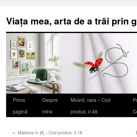
Viața mea, arta de a trăi prin 
Sari
Prima
Despre
Moară, vara – Cod
Po
la
pagină
mine
produs: 0.48
Co
conținut
←
Madona în jilț – Cod produs: 3.18