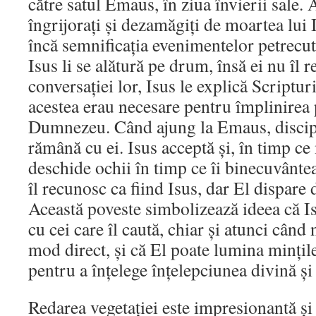
către satul Emaus, în ziua învierii sale. 
îngrijorați și dezamăgiți de moartea lui Is
încă semnificația evenimentelor petrecute
Isus li se alătură pe drum, însă ei nu îl 
conversației lor, Isus le explică Scripturi
acestea erau necesare pentru împlinirea 
Dumnezeu. Când ajung la Emaus, discipol
rămână cu ei. Isus acceptă și, în timp c
deschide ochii în timp ce îi binecuvânte
îl recunosc ca fiind Isus, dar El dispare 
Această poveste simbolizează ideea că I
cu cei care îl caută, chiar și atunci când
mod direct, și că El poate lumina mințile
pentru a înțelege înțelepciunea divină și
Redarea vegetației este impresionantă și a