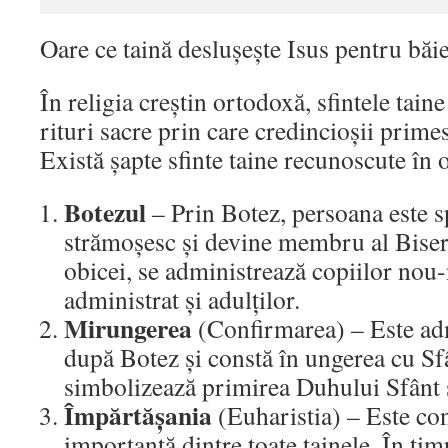
Oare ce taină deslușește Isus pentru băie
În religia creștin ortodoxă, sfintele tain
rituri sacre prin care credincioșii prim
Există șapte sfinte taine recunoscute în 
Botezul
– Prin Botez, persoana este s
strămoșesc și devine membru al Biseri
obicei, se administrează copiilor nou-n
administrat și adulților.
Mirungerea
(Confirmarea) – Este adm
după Botez și constă în ungerea cu Sf
simbolizează primirea Duhului Sfânt și
Împărtășania
(Euharistia) – Este co
importantă dintre toate tainele. În tim