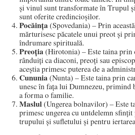
și vinul sunt transformate în Trupul și
sunt oferite credincioșilor.
Pocăința
(Spovedania) – Prin această t
mărturisesc păcatele unui preot și pri
îndrumare spirituală.
Preoția
(Hirotonia) – Este taina prin 
rânduiți ca diaconi, preoți sau episcop
aceștia primesc puterea de a administra
Cununia
(Nunta) – Este taina prin car
unesc în fața lui Dumnezeu, primind 
a forma o familie.
Maslul
(Ungerea bolnavilor) – Este ta
primesc ungerea cu untdelemn sfințit
trupului și sufletului și pentru iertare