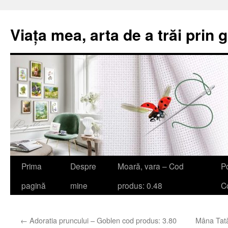
Viața mea, arta de a trăi prin 
Sari
Prima
Despre
Moară, vara – Cod
Po
la
pagină
mine
produs: 0.48
Co
conținut
←
Adoratia pruncului – Goblen cod produs: 3.80
Mâna Tată