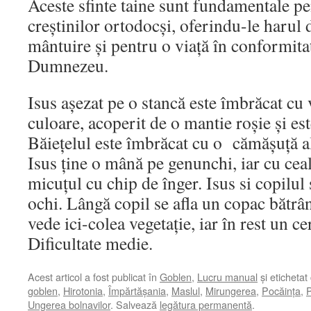
Aceste sfinte taine sunt fundamentale pen
creștinilor ortodocși, oferindu-le harul
mântuire și pentru o viață în conformitat
Dumnezeu.
Isus așezat pe o stancă este îmbrăcat cu
culoare, acoperit de o mantie roșie și est
Băiețelul este îmbrăcat cu o cămășuță a
Isus ține o mână pe genunchi, iar cu ceal
micuțul cu chip de înger. Isus si copilul 
ochi. Lângă copil se afla un copac bătrân
vede ici-colea vegetație, iar în rest un ce
Dificultate medie.
Acest articol a fost publicat în
Goblen
,
Lucru manual
și etichetat
goblen
,
Hirotonia
,
Împărtășania
,
Maslul
,
Mirungerea
,
Pocăința
,
P
Ungerea bolnavilor
. Salvează
legătura permanentă
.