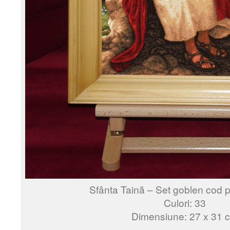
Sfânta Taină – Set goblen cod 
Culori: 33
Dimensiune: 27 x 31 