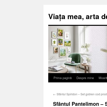
Viața mea, arta d
Prima pagină
Despre mine
Moară
Sari
la
←
Sfântul Spiridon – Set goblen cod prod
conținut
Sfântul Pantelimon – 