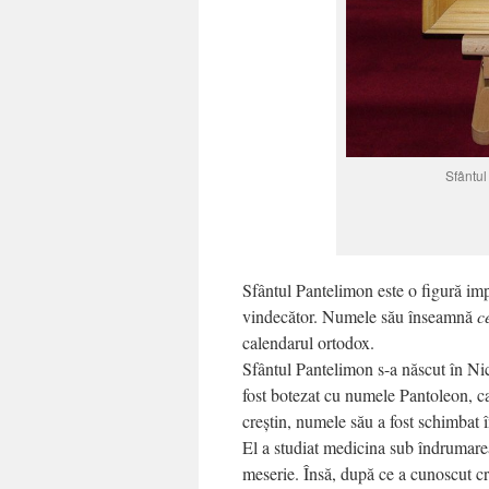
Sfântul
Sfântul Pantelimon este o figură im
vindecător. Numele său înseamnă
c
calendarul ortodox.
Sfântul Pantelimon s-a născut în Ni
fost botezat cu numele Pantoleon, 
creștin, numele său a fost schimbat 
El a studiat medicina sub îndrumarea
meserie. Însă, după ce a cunoscut cr