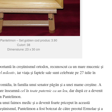
 Pantelimon – Set goblen cod produs: 3.90
Culori: 38
Dimensiune: 23 x 30 cm
portantă în creștinismul ortodox, recunoscut ca un mare mucenic și
el milostiv
, iar viața și faptele sale sunt celebrate pe 27 iulie în
comidia, în familia unui senator păgân și a unei mame creștine. A
care înseamnă
cel în toate puternic ca un leu
, dar după ce a devenit
în Pantelimon.
 unui faimos medic și a devenit foarte priceput în această
eștinismul, Pantelimon a fost botezat de către preotul Ermolae și a