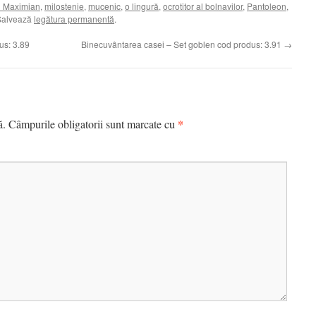
l Maximian
,
milostenie
,
mucenic
,
o lingură
,
ocrotitor al bolnavilor
,
Pantoleon
,
Salvează
legătura permanentă
.
us: 3.89
Binecuvântarea casei – Set goblen cod produs: 3.91
→
*
ă.
Câmpurile obligatorii sunt marcate cu