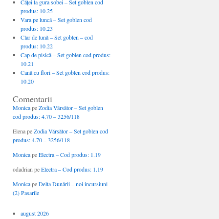
Căţei la gura sobei – Set goblen cod
produs: 10.25
Vara pe luncă – Set goblen cod
produs: 10.23
Clar de lună – Set goblen – cod
produs: 10.22
Cap de pisică – Set goblen cod produs:
10.21
Cană cu flori – Set goblen cod produs:
10.20
Comentarii
Monica
pe
Zodia Vărsător – Set goblen
cod produs: 4.70 – 3256/118
Elena
pe
Zodia Vărsător – Set goblen cod
produs: 4.70 – 3256/118
Monica
pe
Electra – Cod produs: 1.19
odadrian
pe
Electra – Cod produs: 1.19
Monica
pe
Delta Dunării – noi incursiuni
(2) Pasarile
august 2026