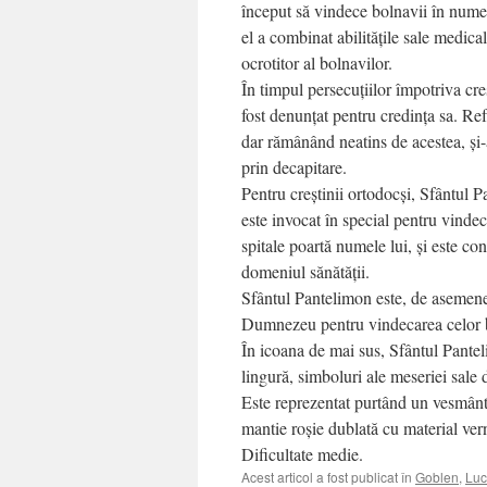
început să vindece bolnavii în numele 
el a combinat abilitățile sale medic
ocrotitor al bolnavilor.
În timpul persecuțiilor împotriva c
fost denunțat pentru credința sa. Ref
dar rămânând neatins de acestea, și-
prin decapitare.
Pentru creștinii ortodocși, Sfântul P
este invocat în special pentru vindeca
spitale poartă numele lui, și este con
domeniul sănătății.
Sfântul Pantelimon este, de asemenea
Dumnezeu pentru vindecarea celor bol
În icoana de mai sus, Sfântul Pante
lingură, simboluri ale meseriei sale 
Este reprezentat purtând un vesmânt
mantie roșie dublată cu material ver
Dificultate medie.
Acest articol a fost publicat în
Goblen
,
Luc