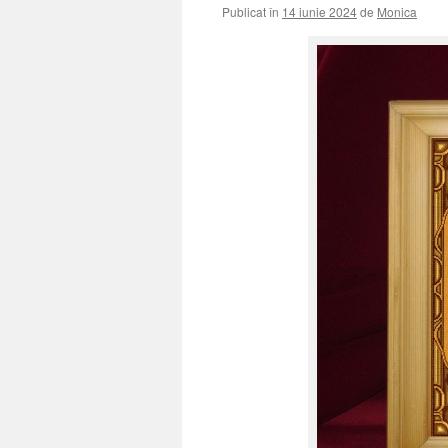
Publicat în
14 iunie 2024
de
Monica