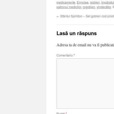
medicamente
,
Ermolae
,
goblen
,
împăratu
patronul medicilor
,
rogoblen
,
vindecător
. 
←
Sfântul Spiridon – Set goblen cod prod
Lasă un răspuns
Adresa ta de email nu va fi publicat
Comentariu
*
Nume
*