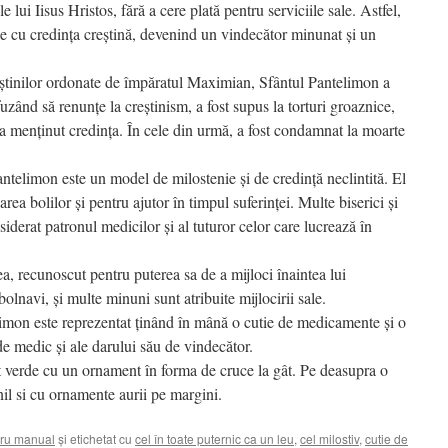
lui Iisus Hristos, fără a cere plată pentru serviciile sale. Astfel,
ale cu credința creștină, devenind un vindecător minunat și un
reștinilor ordonate de împăratul Maximian, Sfântul Pantelimon a
uzând să renunțe la creștinism, a fost supus la torturi groaznice,
a menținut credința. În cele din urmă, a fost condamnat la moarte
antelimon este un model de milostenie și de credință neclintită. El
rea bolilor și pentru ajutor în timpul suferinței. Multe biserici și
siderat patronul medicilor și al tuturor celor care lucrează în
, recunoscut pentru puterea sa de a mijloci înaintea lui
navi, și multe minuni sunt atribuite mijlocirii sale.
limon este reprezentat ținând în mână o cutie de medicamente și o
de medic și ale darului său de vindecător.
 verde cu un ornament în forma de cruce la gât. Pe deasupra o
nil si cu ornamente aurii pe margini.
ru manual
și etichetat cu
cel în toate puternic ca un leu
,
cel milostiv
,
cutie de