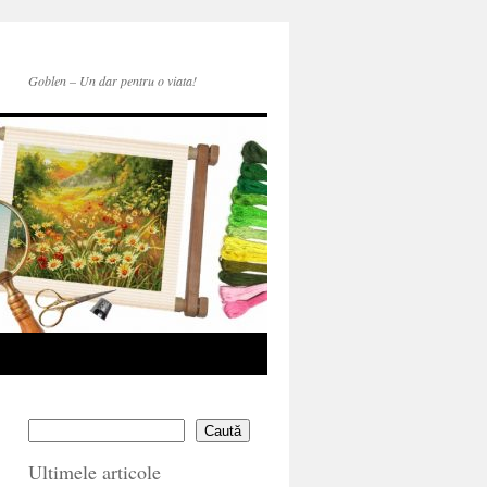
Goblen – Un dar pentru o viata!
Caută
Ultimele articole