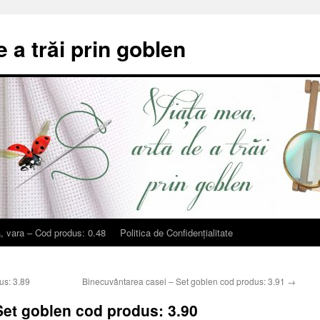
e a trăi prin goblen
, vara – Cod produs: 0.48
Politica de Confidențialitate
us: 3.89
Binecuvântarea casei – Set goblen cod produs: 3.91
→
Set goblen cod produs: 3.90