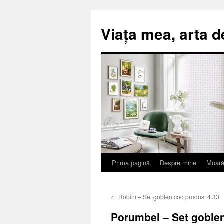
Viața mea, arta d
Prima pagină
Despre mine
Moară
Sari
la
←
Robini – Set goblen cod produs: 4.33
conținut
Porumbei – Set goblen