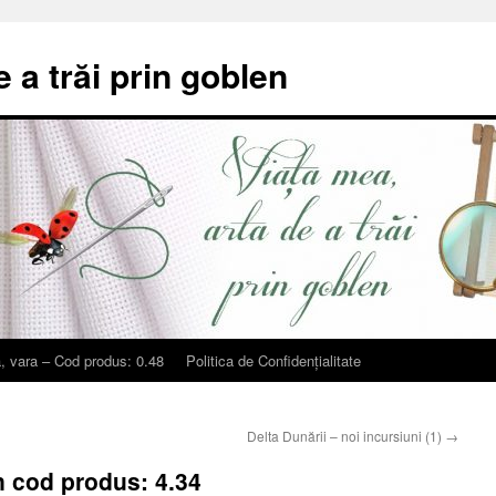
e a trăi prin goblen
, vara – Cod produs: 0.48
Politica de Confidențialitate
Delta Dunării – noi incursiuni (1)
→
 cod produs: 4.34