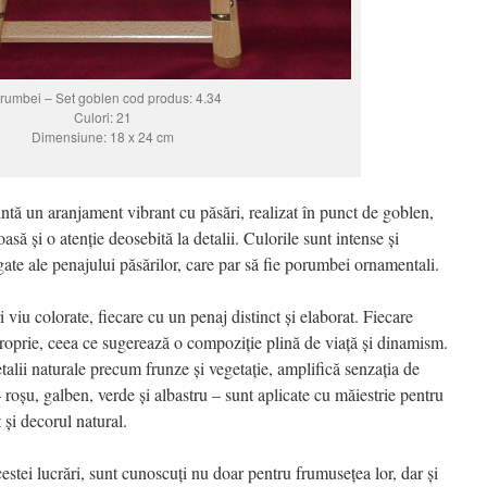
rumbei – Set goblen cod produs: 4.34
Culori: 21
Dimensiune: 18 x 24 cm
ntă un aranjament vibrant cu păsări, realizat în punct de goblen,
să și o atenție deosebită la detalii. Culorile sunt intense și
ate ale penajului păsărilor, care par să fie porumbei ornamentali.
i viu colorate, fiecare cu un penaj distinct și elaborat. Fiecare
proprie, ceea ce sugerează o compoziție plină de viață și dinamism.
talii naturale precum frunze și vegetație, amplifică senzația de
 – roșu, galben, verde și albastru – sunt aplicate cu măiestrie pentru
t și decorul natural.
estei lucrări, sunt cunoscuți nu doar pentru frumusețea lor, dar și