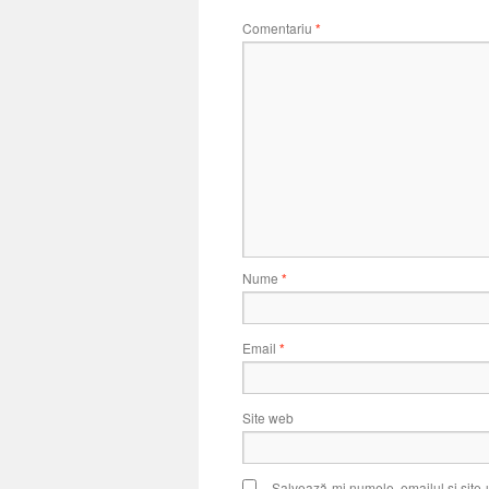
Comentariu
*
Nume
*
Email
*
Site web
Salvează-mi numele, emailul și site-