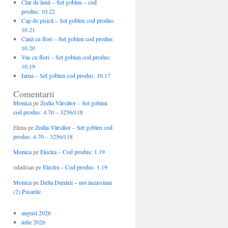
Clar de lună – Set goblen – cod
produs: 10.22
Cap de pisică – Set goblen cod produs:
10.21
Cană cu flori – Set goblen cod produs:
10.20
Vas cu flori – Set goblen cod produs:
10.19
Iarna – Set goblen cod produs: 10.17
Comentarii
Monica
pe
Zodia Vărsător – Set goblen
cod produs: 4.70 – 3256/118
Elena
pe
Zodia Vărsător – Set goblen cod
produs: 4.70 – 3256/118
Monica
pe
Electra – Cod produs: 1.19
odadrian
pe
Electra – Cod produs: 1.19
Monica
pe
Delta Dunării – noi incursiuni
(2) Pasarile
august 2026
iulie 2026