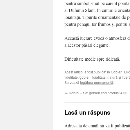
pentru simbolismul pe care îl poartă 
al Duhului Sfânt. În culturile orienta
loialității. Tipurile ornamentale de 
pentru penajul lor frumos și pentru a
Această lucrare evocă o atmosferă de 
a acestor păsări elegante.
Dificultate medie spre ridicată.
Acest articol a fost publicat în
Goblen
,
Luc
fidelitate
,
goblen
,
loialitate
,
natură și liber
Salvează
legătura permanentă
.
←
Robini – Set goblen cod produs: 4.33
Lasă un răspuns
Adresa ta de email nu va fi publicat