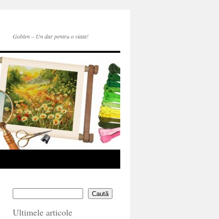
Goblen – Un dar pentru o viata!
Caută
Ultimele articole