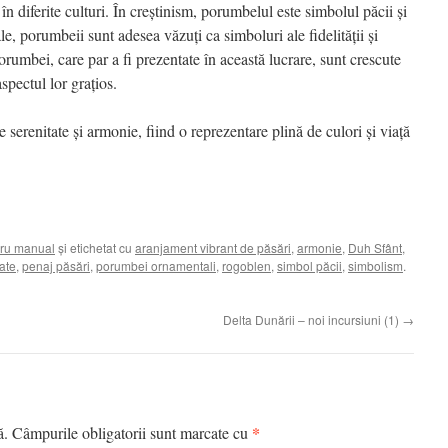
în diferite culturi. În creștinism, porumbelul este simbolul păcii și
le, porumbeii sunt adesea văzuți ca simboluri ale fidelității și
porumbei, care par a fi prezentate în această lucrare, sunt crescute
spectul lor grațios.
serenitate și armonie, fiind o reprezentare plină de culori și viață
ru manual
și etichetat cu
aranjament vibrant de păsări
,
armonie
,
Duh Sfânt
,
tate
,
penaj păsări
,
porumbei ornamentali
,
rogoblen
,
simbol păcii
,
simbolism
.
Delta Dunării – noi incursiuni (1)
→
*
ă.
Câmpurile obligatorii sunt marcate cu