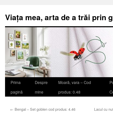
Viața mea, arta de a trăi prin 
Sari
Prima
Despre
Moară, vara – Cod
Po
la
pagină
mine
produs: 0.48
Co
conținut
←
Bengal – Set goblen cod produs: 4.46
Lacul cu nu