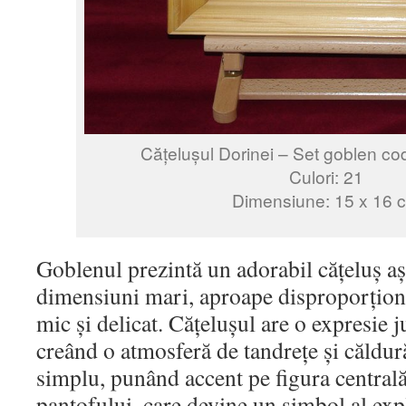
Cățelușul Dorinei – Set goblen co
Culori: 21
Dimensiune: 15 x 16 
Goblenul prezintă un adorabil cățeluș aș
dimensiuni mari, aproape disproporționa
mic și delicat. Cățelușul are o expresie j
creând o atmosferă de tandrețe și căldur
simplu, punând accent pe figura centrală 
pantofului, care devine un simbol al expl