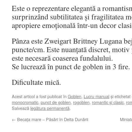
Este o reprezentare elegantă a romantis
surprinzând subtilitatea și fragilitatea
apropiere emoțională într-un decor clasi
Pânza este Zweigart Brittney Lugana bej
puncte/cm. Este nuanțată discret, motiv
este necesară coaserea fundalului.
Se lucrează în punct de goblen in 3 fire.
Dificultate mică.
Acest articol a fost publicat în
Goblen
,
Lucru manual
și etichetat
monocromatic
,
punct de goblen
,
rogoblen
,
romantic și clasic
,
ro
Salvează
legătura permanentă
.
←
Becața mare – Păsări în Delta Dunării
Miniat