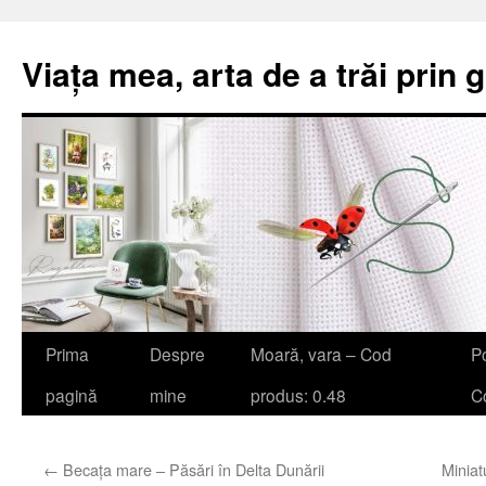
Viața mea, arta de a trăi prin 
Sari
Prima
Despre
Moară, vara – Cod
Po
la
pagină
mine
produs: 0.48
Co
conținut
←
Becața mare – Păsări în Delta Dunării
Miniat