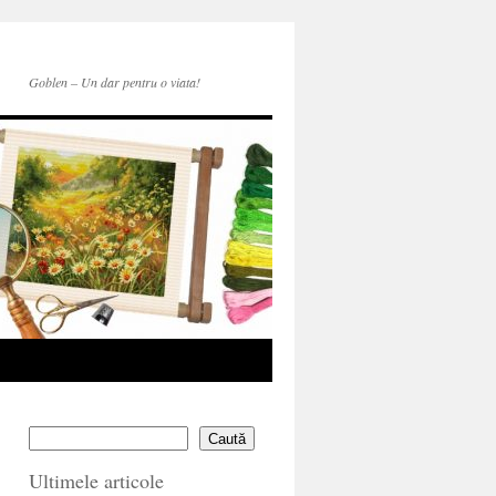
Goblen – Un dar pentru o viata!
Caută
Ultimele articole