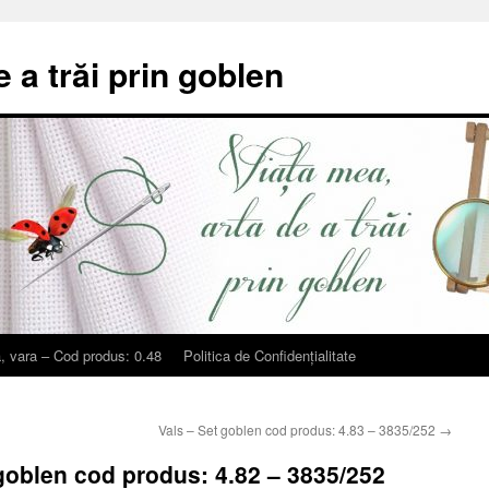
e a trăi prin goblen
, vara – Cod produs: 0.48
Politica de Confidențialitate
Vals – Set goblen cod produs: 4.83 – 3835/252
→
 goblen cod produs: 4.82 – 3835/252