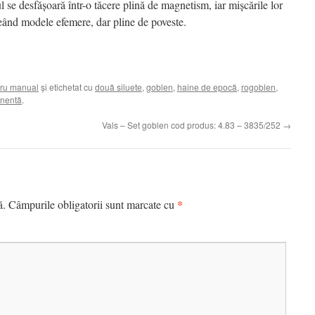
ul se desfășoară într-o tăcere plină de magnetism, iar mișcările lor
reând modele efemere, dar pline de poveste.
ru manual
și etichetat cu
două siluete
,
goblen
,
haine de epocă
,
rogoblen
,
anentă
.
Vals – Set goblen cod produs: 4.83 – 3835/252
→
*
ă.
Câmpurile obligatorii sunt marcate cu