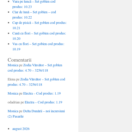
Vara pe luncă – Set goblen cod
produs: 10.23
Clar de lună – Set goblen – cod
produs: 10.22
Cap de pisică – Set goblen cod produs:
10.21
Cană cu flori – Set goblen cod produs:
10.20
Vas cu flori – Set goblen cod produs:
10.19
Comentarii
Monica
pe
Zodia Vărsător – Set goblen
cod produs: 4.70 – 3256/118
Elena
pe
Zodia Vărsător – Set goblen cod
produs: 4.70 – 3256/118
Monica
pe
Electra – Cod produs: 1.19
odadrian
pe
Electra – Cod produs: 1.19
Monica
pe
Delta Dunării – noi incursiuni
(2) Pasarile
august 2026