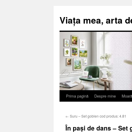
Viața mea, arta d
Prima pagină
Despre mine
Moară
Sari
la
←
Suru – Set goblen cod produs: 4.81
conținut
În pași de dans – Set