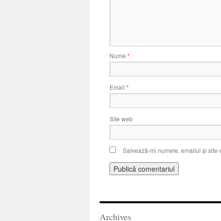
Nume
*
Email
*
Site web
Salvează-mi numele, emailul și site-
Archives