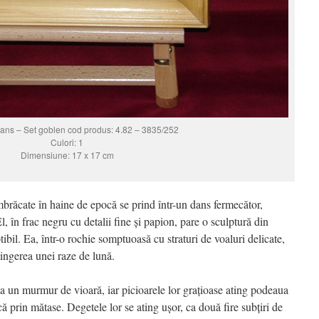
dans – Set goblen cod produs: 4.82 – 3835/252
Culori: 1
Dimensiune: 17 x 17 cm
îmbrăcate în haine de epocă se prind într-un dans fermecător,
, în frac negru cu detalii fine și papion, pare o sculptură din
ibil. Ea, într-o rochie somptuoasă cu straturi de voaluri delicate,
tingerea unei raze de lună.
ca un murmur de vioară, iar picioarele lor grațioase ating podeaua
 prin mătase. Degetele lor se ating ușor, ca două fire subțiri de