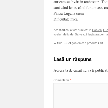
aur care se învârt în arabescuri. Tot
sunt când lente, când furtunoase, c
Pânza Lugana crem.
Dificultate mică.
Acest articol a fost publicat în
Goblen
,
Luc
voaluri delicate
. Salvează
legătura perm
←
Suru – Set goblen cod produs: 4.81
Lasă un răspuns
Adresa ta de email nu va fi publicat
Comentariu
*