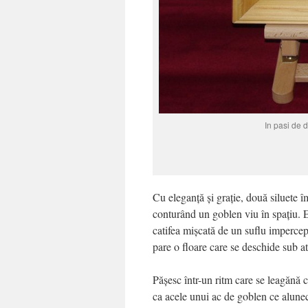
In pasi de 
Cu eleganță și grație, două siluete 
conturând un goblen viu în spațiu. El
catifea mișcată de un suflu impercept
pare o floare care se deschide sub a
Pășesc într-un ritm care se leagănă 
ca acele unui ac de goblen ce alunecă