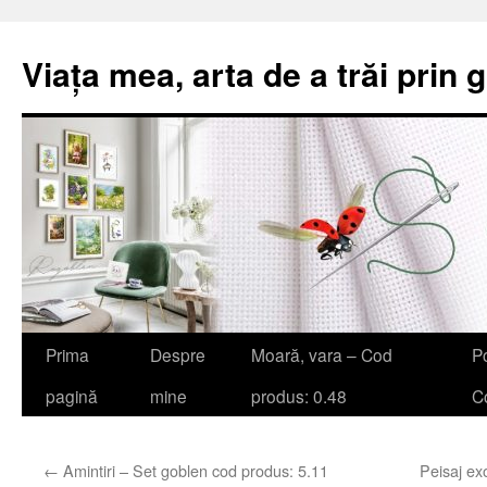
Viața mea, arta de a trăi prin 
Sari
Prima
Despre
Moară, vara – Cod
Po
la
pagină
mine
produs: 0.48
Co
conținut
←
Amintiri – Set goblen cod produs: 5.11
Peisaj ex