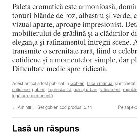
Paleta cromatică este armonioasă, domin
tonuri blânde de roz, albastru și verde, 
vizual aparte, aproape impresionist. Detal
mobilierului de grădină și a clădirilor d
eleganța și rafinamentul întregii scene. 
transmite o serenitate rară, fiind o celeb
cotidiene și a momentelor simple, dar pl
Dificultate medie spre ridicată.
Acest articol a fost publicat în
Goblen
,
Lucru manual
și etichetat
cotidiene
,
goblen
,
impresionist
,
peisaj urban
,
rafinament
,
rogobl
legătura permanentă
.
←
Amintiri – Set goblen cod produs: 5.11
Peisaj ex
Lasă un răspuns