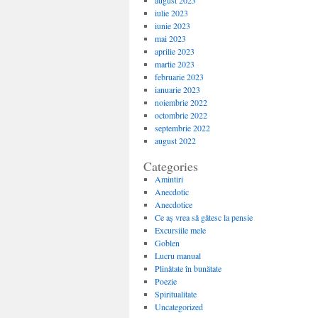
august 2023
iulie 2023
iunie 2023
mai 2023
aprilie 2023
martie 2023
februarie 2023
ianuarie 2023
noiembrie 2022
octombrie 2022
septembrie 2022
august 2022
Categories
Amintiri
Anecdotic
Anecdotice
Ce aș vrea să gătesc la pensie
Excursiile mele
Goblen
Lucru manual
Plinătate în bunătate
Poezie
Spiritualitate
Uncategorized