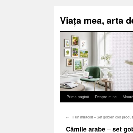
Viața mea, arta d
Prima pagină
Despre mine
Moară
Sari
la
←
Fii un miracol! – Set goblen cod produs
conținut
Cămile arabe – set go