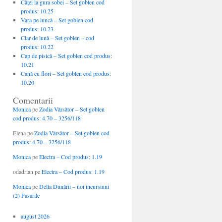
Căţei la gura sobei – Set goblen cod
produs: 10.25
Vara pe luncă – Set goblen cod
produs: 10.23
Clar de lună – Set goblen – cod
produs: 10.22
Cap de pisică – Set goblen cod produs:
10.21
Cană cu flori – Set goblen cod produs:
10.20
Comentarii
Monica
pe
Zodia Vărsător – Set goblen
cod produs: 4.70 – 3256/118
Elena
pe
Zodia Vărsător – Set goblen cod
produs: 4.70 – 3256/118
Monica
pe
Electra – Cod produs: 1.19
odadrian
pe
Electra – Cod produs: 1.19
Monica
pe
Delta Dunării – noi incursiuni
(2) Pasarile
august 2026