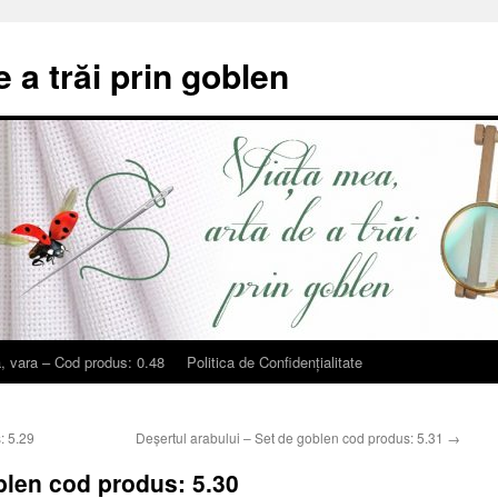
e a trăi prin goblen
, vara – Cod produs: 0.48
Politica de Confidențialitate
: 5.29
Deșertul arabului – Set de goblen cod produs: 5.31
→
blen cod produs: 5.30