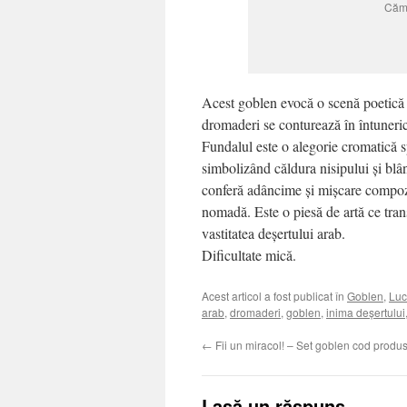
Cămi
Acest goblen evocă o scenă poetică d
dromaderi se conturează în întunericu
Fundalul este o alegorie cromatică s
simbolizând căldura nisipului și blân
conferă adâncime și mișcare compoziț
nomadă. Este o piesă de artă ce tran
vastitatea deșertului arab.
Dificultate mică.
Acest articol a fost publicat în
Goblen
,
Luc
arab
,
dromaderi
,
goblen
,
inima deșertului
←
Fii un miracol! – Set goblen cod produs
Lasă un răspuns