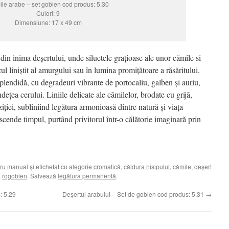
le arabe – set goblen cod produs: 5.30
Culori: 9
Dimensiune: 17 x 49 cm
in inima deșertului, unde siluetele grațioase ale unor cămile si
l liniștit al amurgului sau în lumina promițătoare a răsăritului.
plendidă, cu degradeuri vibrante de portocaliu, galben și auriu,
dețea cerului. Liniile delicate ale cămilelor, brodate cu grijă,
iei, subliniind legătura armonioasă dintre natură și viața
scende timpul, purtând privitorul într-o călătorie imaginară prin
ru manual
și etichetat cu
alegorie cromatică
,
căldura nisipului
,
cămile
,
deșert
,
rogoblen
. Salvează
legătura permanentă
.
: 5.29
Deșertul arabului – Set de goblen cod produs: 5.31
→