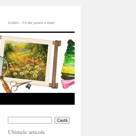
Goblen – Un dar pentru o viata!
Caută
Ultimele articole