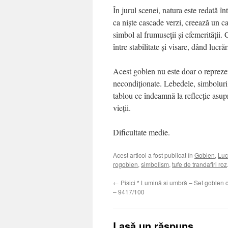
În jurul scenei, natura este redată în
ca niște cascade verzi, creează un ca
simbol al frumuseții și efemerității.
între stabilitate și visare, dând lucrăr
Acest goblen nu este doar o reprezenta
necondiționate. Lebedele, simboluri al
tablou ce îndeamnă la reflecție asupr
vieții.
Dificultate medie.
Acest articol a fost publicat în
Goblen
,
Luc
rogoblen
,
simbolism
,
tufe de trandafiri roz
←
Pisici * Lumină si umbră – Set goblen 
– 9417/100
Lasă un răspuns