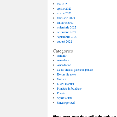
mai 2023
aprilie 2023
martie 2023
februarie 2023
ianuarie 2023
noiembrie 2022
octombrie 2022
septembrie 2022
august 2022
Categories
Amintiri
Anecdotic
Anecdotice
Ce aș vrea să gătesc la pensie
Excursiile mele
Goblen
Lucru manual
Plinătate în bunătate
Poezie
Spiritualitate
Uncategorized
Viața mea, arta de a trăi prin goblen