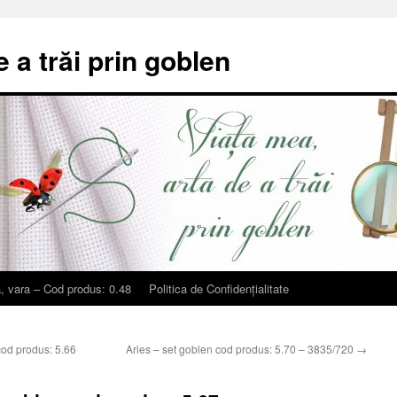
e a trăi prin goblen
, vara – Cod produs: 0.48
Politica de Confidențialitate
cod produs: 5.66
Aries – set goblen cod produs: 5.70 – 3835/720
→