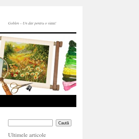
Goblen – Un dar pentru o viata!
Caută
Ultimele articole