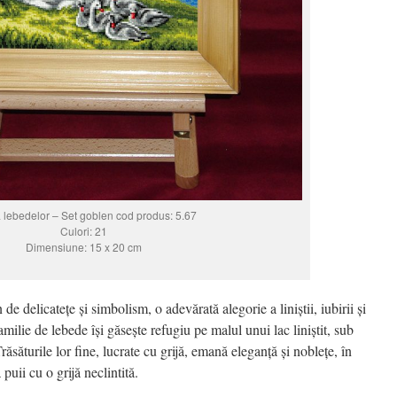
 lebedelor – Set goblen cod produs: 5.67
Culori: 21
Dimensiune: 15 x 20 cm
de delicatețe și simbolism, o adevărată alegorie a liniștii, iubirii și
amilie de lebede își găsește refugiu pe malul unui lac liniștit, sub
răsăturile lor fine, lucrate cu grijă, emană eleganță și noblețe, în
puii cu o grijă neclintită.