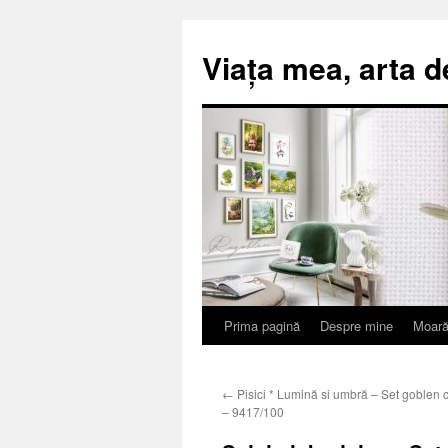
Viața mea, arta d
Prima pagină
Despre mine
Moară
Sari
la
←
Pisici * Lumină si umbră – Set goblen 
conținut
– 9417/100