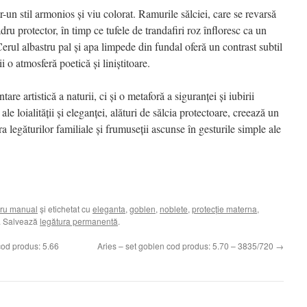
tr-un stil armonios și viu colorat. Ramurile sălciei, care se revarsă
dru protector, în timp ce tufele de trandafiri roz înfloresc ca un
 Cerul albastru pal și apa limpede din fundal oferă un contrast subtil
ii o atmosferă poetică și liniștitoare.
re artistică a naturii, ci și o metaforă a siguranței și iubirii
e loialității și eleganței, alături de sălcia protectoare, creează un
a legăturilor familiale și frumuseții ascunse în gesturile simple ale
ru manual
și etichetat cu
eleganta
,
goblen
,
noblete
,
protecție materna
,
. Salvează
legătura permanentă
.
cod produs: 5.66
Aries – set goblen cod produs: 5.70 – 3835/720
→