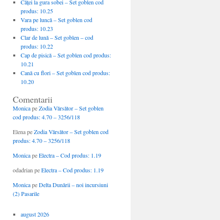
Căţei la gura sobei – Set goblen cod
produs: 10.25
Vara pe luncă – Set goblen cod
produs: 10.23
Clar de lună – Set goblen – cod
produs: 10.22
Cap de pisică – Set goblen cod produs:
10.21
Cană cu flori – Set goblen cod produs:
10.20
Comentarii
Monica
pe
Zodia Vărsător – Set goblen
cod produs: 4.70 – 3256/118
Elena
pe
Zodia Vărsător – Set goblen cod
produs: 4.70 – 3256/118
Monica
pe
Electra – Cod produs: 1.19
odadrian
pe
Electra – Cod produs: 1.19
Monica
pe
Delta Dunării – noi incursiuni
(2) Pasarile
august 2026