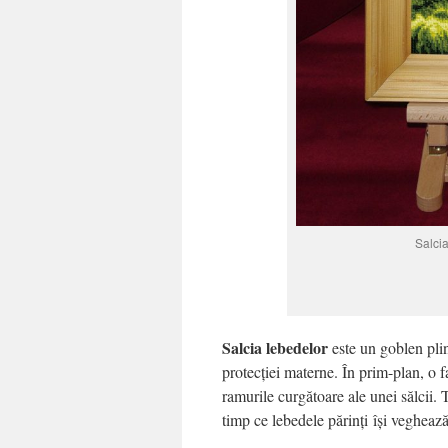
Salcia
Salcia lebedelor
este un goblen plin 
protecției materne. În prim-plan, o f
ramurile curgătoare ale unei sălcii. T
timp ce lebedele părinți își veghează 