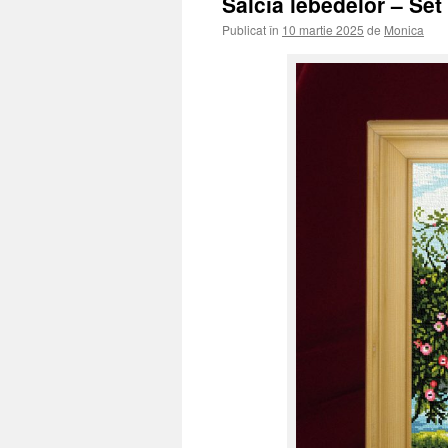
Salcia lebedelor – Se
Publicat în
10 martie 2025
de
Monica