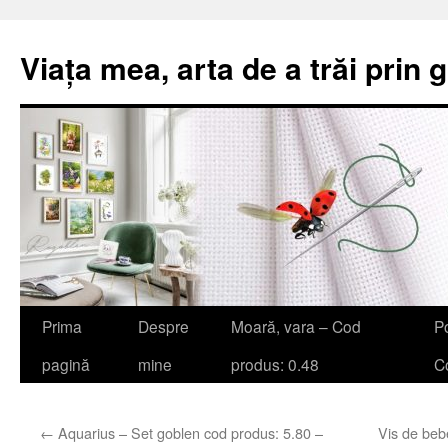
Viața mea, arta de a trăi prin 
Sari
Prima
Despre
Moară, vara – Cod
Po
la
pagină
mine
produs: 0.48
Co
conținut
←
Aquarius – Set goblen cod produs: 5.80 –
Vis de beb