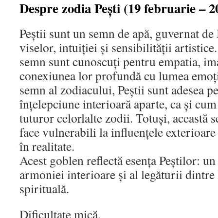
Despre zodia Pești (19 februarie – 2
Peștii sunt un semn de apă, guvernat de
viselor, intuiției și sensibilității artistic
semn sunt cunoscuți pentru empatia, ima
conexiunea lor profundă cu lumea emoți
semn al zodiacului, Peștii sunt adesea p
înțelepciune interioară aparte, ca și cum a
tuturor celorlalte zodii. Totuși, această s
face vulnerabili la influențele exterioare
în realitate.
Acest goblen reflectă esența Peștilor: un s
armoniei interioare și al legăturii dintr
spirituală.
Dificultate mică.