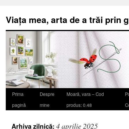
Viața mea, arta de a trăi prin 
Sari
Prima
Despre
Moară, vara – Cod
Po
la
pagină
mine
produs: 0.48
Co
conținut
4 aprilie 2025
Arhiva zilnică: