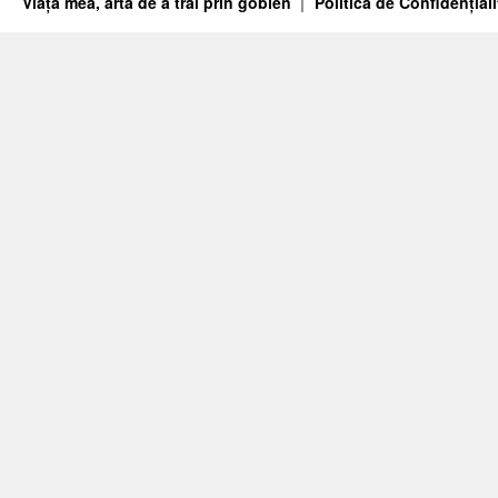
Viața mea, arta de a trăi prin goblen
Politica de Confidențiali