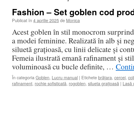
Fashion – Set goblen cod prod
Publicat în
4 aprilie 2025
de
Monica
Acest goblen în stil monocrom surprind
a modei feminine. Realizată în alb și neg
siluetă grațioasă, cu linii delicate și con
Femeia ilustrată emană rafinament și sti
voluminoasă cu bucle definite, …
Contin
În categoria
Goblen
,
Lucru manual
|
Etichete
brățara
,
cercei
,
col
rafinament
,
rochie sofisticată
,
rogoblen
,
silueta grațioasă
|
Lasă 