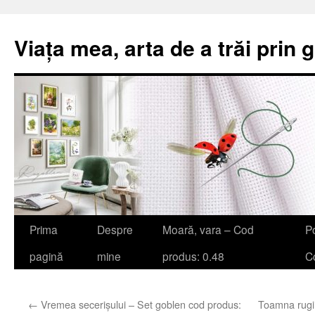
Viața mea, arta de a trăi prin 
Sari
Prima
Despre
Moară, vara – Cod
Po
la
pagină
mine
produs: 0.48
Co
conținut
←
Vremea secerișului – Set goblen cod produs:
Toamna rugi