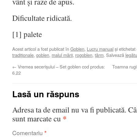
vânt și raze de apus.
Dificultate ridicată.
[1] palete
Acest articol a fost publicat în
Goblen
,
Lucru manual
și etichetat
tradiționale
,
goblen
,
malul mării
,
rogoblen
,
țărm
. Salvează
legăt
←
Vremea secerișului – Set goblen cod produs:
Toamna rugi
6.22
Lasă un răspuns
Adresa ta de email nu va fi publicată.
Câ
*
sunt marcate cu
Comentariu
*