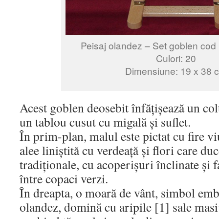
Peisaj olandez – Set goblen cod
Culori: 20
Dimensiune: 19 x 38 
Acest goblen deosebit înfățișează un col
un tablou cusut cu migală și suflet.
În prim-plan, malul este pictat cu fire v
alee liniștită cu verdeață și flori care du
tradiționale, cu acoperișuri înclinate și 
între copaci verzi.
În dreapta, o moară de vânt, simbol embl
olandez, domină cu aripile [1] sale masiv