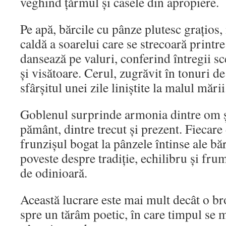
veghind țărmul și casele din apropiere.
Pe apă, bărcile cu pânze plutesc grațios
caldă a soarelui care se strecoară printre
dansează pe valuri, conferind întregii s
și visătoare. Cerul, zugrăvit în tonuri de
sfârșitul unei zile liniștite la malul mării
Goblenul surprinde armonia dintre om și
pământ, dintre trecut și prezent. Fiecare 
frunzișul bogat la pânzele întinse ale bă
poveste despre tradiție, echilibru și fru
de odinioară.
Această lucrare este mai mult decât o bro
spre un tărâm poetic, în care timpul se 