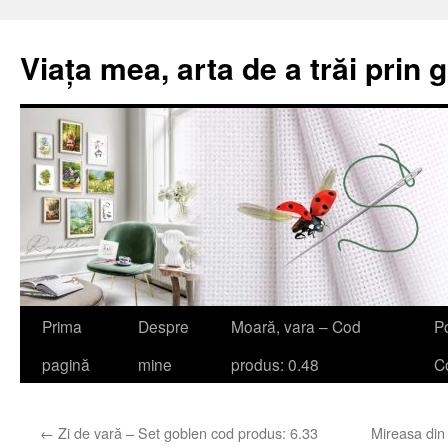
Viața mea, arta de a trăi prin 
Sari
Prima
Despre
Moară, vara – Cod
Po
la
pagină
mine
produs: 0.48
Co
conținut
←
Zi de vară – Set goblen cod produs: 6.33
Mireasa din