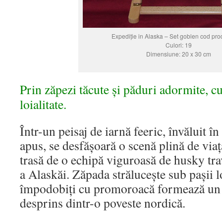
Expediție in Alaska – Set goblen cod pro
Culori: 19
Dimensiune: 20 x 30 cm
Prin zăpezi tăcute și păduri adormite, cu
loialitate.
Într-un peisaj de iarnă feeric, învăluit 
apus, se desfășoară o scenă plină de viaț
trasă de o echipă viguroasă de husky tr
a Alaskăi. Zăpada strălucește sub pașii lo
împodobiți cu promoroacă formează un 
desprins dintr-o poveste nordică.