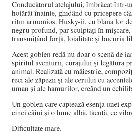
Conducătorul atelajului, îmbrăcat într-u
hotărât înainte, ghidând cu pricepere câi
ritm armonios. Husky-ii, cu blana lor de
negru profund, par sculptați în mișcare, 
transmițând forță, loialitate și bucuria lib
Acest goblen redă nu doar o scenă de iar
spiritul aventurii, curajului și legătura 
animal. Realizată cu măiestrie, compozi
reci ale zăpezii și ale cerului cu accente
uman și ale hamurilor, creând un echilib
Un goblen care captează esența unei expe
cinci câini și o lume albă, tăcută, ce vibr
Dificultate mare.