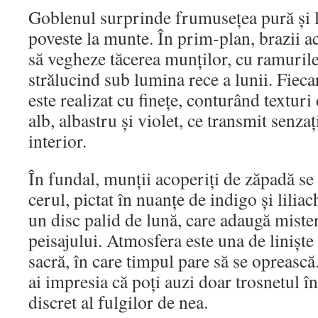
Goblenul surprinde frumusețea pură și li
poveste la munte. În prim-plan, brazii a
să vegheze tăcerea munților, cu ramurile
strălucind sub lumina rece a lunii. Fieca
este realizat cu finețe, conturând texturi
alb, albastru și violet, ce transmit senza
interior.
În fundal, munții acoperiți de zăpadă se 
cerul, pictat în nuanțe de indigo și liliac
un disc palid de lună, care adaugă miste
peisajului. Atmosfera este una de liniște
sacră, în care timpul pare să se oprească
ai impresia că poți auzi doar trosnetul î
discret al fulgilor de nea.