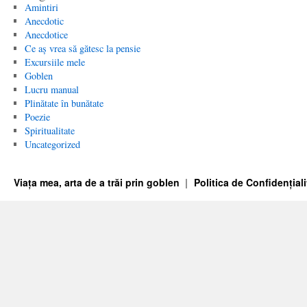
Amintiri
Anecdotic
Anecdotice
Ce aș vrea să gătesc la pensie
Excursiile mele
Goblen
Lucru manual
Plinătate în bunătate
Poezie
Spiritualitate
Uncategorized
Viața mea, arta de a trăi prin goblen
Politica de Confidențiali