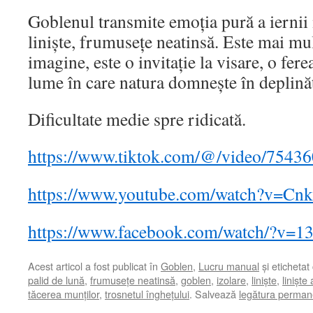
Goblenul transmite emoția pură a iernii
liniște, frumusețe neatinsă. Este mai mu
imagine, este o invitație la visare, o fere
lume în care natura domnește în deplinăt
Dificultate medie spre ridicată.
https://www.tiktok.com/@/video/754
https://www.youtube.com/watch?v=Cn
https://www.facebook.com/watch/?v=
Acest articol a fost publicat în
Goblen
,
Lucru manual
și etichetat
palid de lună
,
frumusețe neatinsă
,
goblen
,
izolare
,
liniște
,
liniște
tăcerea munților
,
trosnetul înghețului
. Salvează
legătura perman