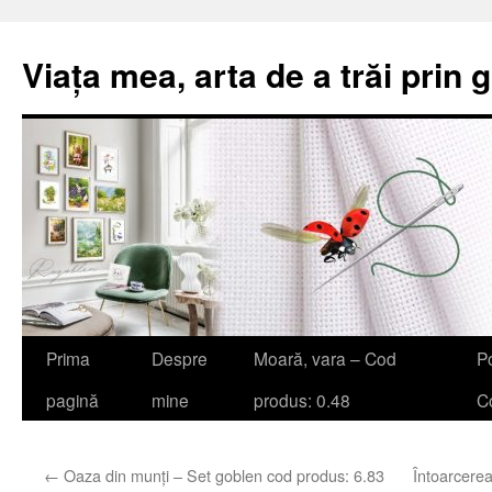
Viața mea, arta de a trăi prin 
Sari
Prima
Despre
Moară, vara – Cod
Po
la
pagină
mine
produs: 0.48
Co
conținut
←
Oaza din munți – Set goblen cod produs: 6.83
Întoarcerea