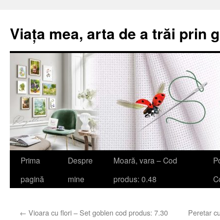
Viața mea, arta de a trăi prin 
Sari
Prima
Despre
Moară, vara – Cod
Po
la
pagină
mine
produs: 0.48
Co
conținut
←
Vioara cu flori – Set goblen cod produs: 7.30
Peretar c