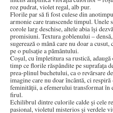
roz pudrat, violet regal, alb pur.
Florile par să fi fost culese din anotimpur
armonie care transcende timpul. Unele su
corole larg deschise, altele abia își dezvă
promisiuni. Textura goblenului – densă, 
sugerează o mână care nu doar a cusut, ci 
pe o pulsație a pământului.
Coșul, cu împletitura sa rustică, adaugă o
timp ce florile răspândite pe suprafața de
prea-plinul buchetului, ca o revărsare de
imagine care nu doar încântă, ci respiră –
feminității, a efemerului transformat în e
firul.
Echilibrul dintre culorile calde și cele re
pasional, violetul misterios și verdele vi