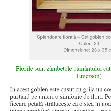
Splendoare florală – Set goblen co
Culori: 23
Dimensiune: 23 x 35 
Florile sunt zâmbetele pământului că
Emerson)
In acest goblen este cusut cu grija un co
purtând pe umeri o simfonie de flori. Pe
fiecare petală strălucește ca o stea în noa
intens amplifică vibrația culorilor – roșu