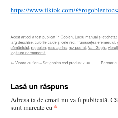
https://www.tiktok.com/@rogoblenfoc
Acest articol a fost publicat în
Goblen
,
Lucru manual
și etichetat
larg deschise
,
culorile calde și cele reci
,
frumusețea efemerului
,
pământului
,
rogoblen
,
rosu aprins
,
roz pudrat
,
Van Gogh.
,
vibraț
legătura permanentă
.
←
Vioara cu flori – Set goblen cod produs: 7.30
Peretar c
Lasă un răspuns
Adresa ta de email nu va fi publicată.
Câ
*
sunt marcate cu