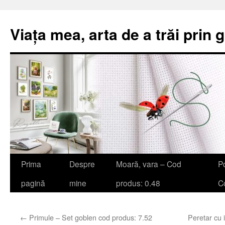
Viața mea, arta de a trăi prin 
Sari
Prima
Despre
Moară, vara – Cod
Po
la
pagină
mine
produs: 0.48
Co
conținut
←
Primule – Set goblen cod produs: 7.52
Peretar cu 