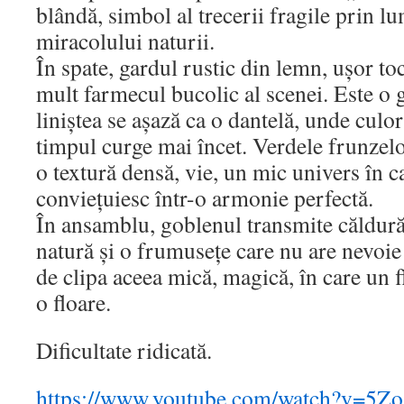
blândă, simbol al trecerii fragile prin lu
miracolului naturii.
În spate, gardul rustic din lemn, ușor toc
mult farmecul bucolic al scenei. Este o g
liniștea se așază ca o dantelă, unde culor
timpul curge mai încet. Verdele frunzelor
o textură densă, vie, un mic univers în ca
conviețuiesc într-o armonie perfectă.
În ansamblu, goblenul transmite căldură
natură și o frumusețe care nu are nevoie
de clipa aceea mică, magică, în care un f
o floare.
Dificultate ridicată.
https://www.youtube.com/watch?v=5Z