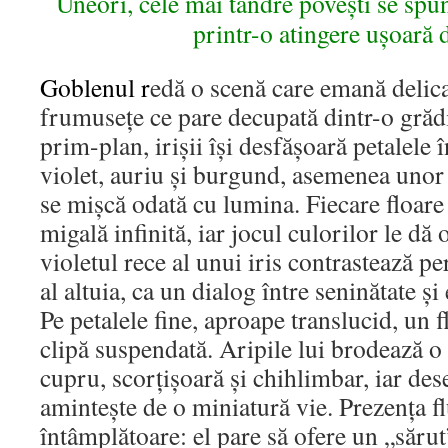
Uneori, cele mai tandre povești se spu
printr-o atingere ușoară 
Goblenul r
edă o scenă care emană delica
frumusețe ce pare decupată dintr-o grăd
prim-plan, irişii își desfășoară petalele
violet, auriu și burgund, asemenea unor
se mișcă odată cu lumina. Fiecare floare
migală infinită, iar jocul culorilor le dă 
violetul rece al unui iris contrastează pe
al altuia, ca un dialog între seninătate și
Pe petalele fine, aproape translucid, un fl
clipă suspendată. Aripile lui brodează o
cupru, scorțișoară și chihlimbar, iar des
amintește de o miniatură vie. Prezența fl
întâmplătoare: el pare să ofere un „sărut”