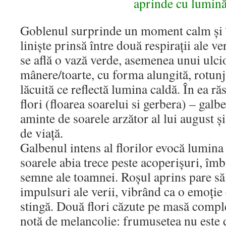
aprinde cu lumină
Goblenul surprinde un moment calm și în
liniște prinsă între două respirații ale ve
se află o vază verde, asemenea unui ulci
mânere/toarte, cu forma alungită, rotunj
lăcuită ce reflectă lumina caldă. În ea r
flori (floarea soarelui si gerbera) – galb
aminte de soarele arzător al lui august și
de viață.
Galbenul intens al florilor evocă lumina
soarele abia trece peste acoperișuri, îm
semne ale toamnei. Roșul aprins pare să 
impulsuri ale verii, vibrând ca o emoție 
stingă. Două flori căzute pe masă compl
notă de melancolie: frumusețea nu este 