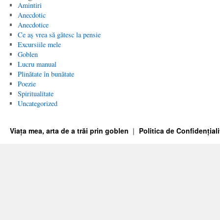
Amintiri
Anecdotic
Anecdotice
Ce aș vrea să gătesc la pensie
Excursiile mele
Goblen
Lucru manual
Plinătate în bunătate
Poezie
Spiritualitate
Uncategorized
Viața mea, arta de a trăi prin goblen
Politica de Confidențiali