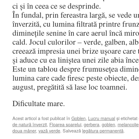
ci și în ceea ce se desprinde.
În fundal, prin fereastra largă, se vede u
înverzită, cu lumina filtrată printre fru
diminețile senine în care aerul încă miro
cald. Jocul culorilor – verde, galben, alb
creează impresia unei brize ușoare care t
și aduce cu ea liniștea unei zile abia înc
Este un tablou despre frumusețea dimine
lumina care cade firesc peste obiecte, d
august, pregătită să lase loc toamnei.
Dificultate mare.
Acest articol a fost publicat în
Goblen
,
Lucru manual
și etichetat
de natură înverzit
,
Floarea soarelui
,
gerbera
,
goblen
,
melancolie
doua mâner
,
vază verde
. Salvează
legătura permanentă
.