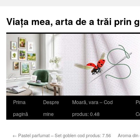
Viața mea, arta de a trăi prin 
Sari
Prima
Despre
Moară, vara – Cod
Po
la
pagină
mine
produs: 0.48
Co
conținut
←
Pastel parfumat – Set goblen cod produs: 7.56
Aroma din 