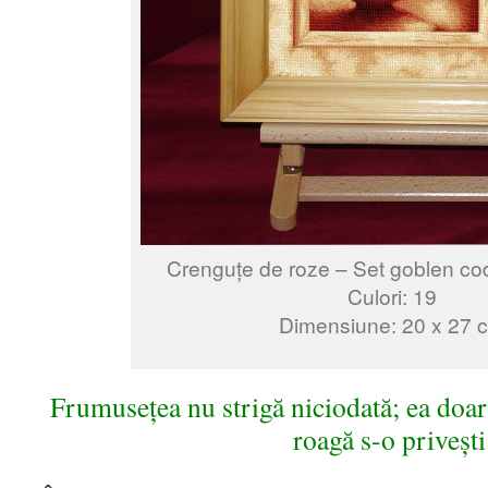
Crenguțe de roze – Set goblen co
Culori: 19
Dimensiune: 20 x 27 
Frumusețea nu strigă niciodată; ea doar s
roagă s-o privești