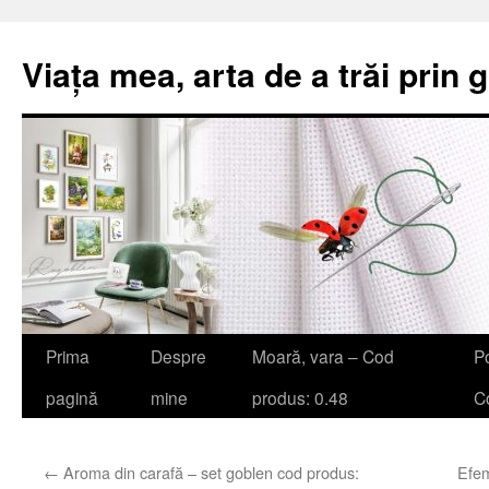
Viața mea, arta de a trăi prin 
Sari
Prima
Despre
Moară, vara – Cod
Po
la
pagină
mine
produs: 0.48
Co
conținut
←
Aroma din carafă – set goblen cod produs:
Efem