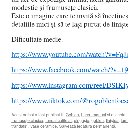
modestie și frumusețe clasică.
Este o imagine care te invită să încetineș
detaliile mici și să te lași purtat de lini
Dificultate medie.
https://www.youtube.com/watch?v=FqJ
https://www.facebook.com/watch/?v=
https://www.instagram.com/reel/DSIK
https://www.tiktok.com/@rogoblenfoc
Acest articol a fost publicat în
Goblen
,
Lucru manual
și etichetat
frumusețe clasică
,
fundal catifelat
,
gingășie
,
goblen
,
liniștea
,
lum
trandafirii
,
vase ceramice
. Salvează
legătura permanentă
.