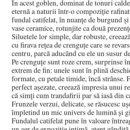
În acest goblen, dominat de tonuri calde,
eternă a naturii într-o compoziție rafinată
fundal catifelat, în nuanțe de burgund ș
vase ceramice, rotunjite ca două prezenț
Siluetele lor simple, dar robuste, creeaz
cu firava rețea de crenguțe care se revar
centru, parcă aducând cu ele un susur d
Pe crenguțe sunt roze crem, surprinse în
extrem de fin: unele sunt în plină deschid
formate, cu petale timide, încă strânse. F
perfect așezate, creează impresia unui re
că simți cum trandafirii par să iasă din 
Frunzele verzui, delicate, se răsucesc ușo
împletind un mic univers de lumină și g
Fundalul catifelat pune în valoare între
un aer de expoziție intimă, atent gândită