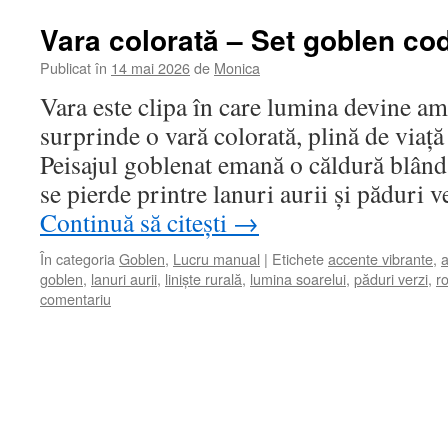
Vara colorată – Set goblen co
Publicat în
14 mai 2026
de
Monica
Vara este clipa în care lumina devine am
surprinde o vară colorată, plină de viață ș
Peisajul goblenat emană o căldură blând
se pierde printre lanuri aurii și păduri v
Continuă să citești
→
În categoria
Goblen
,
Lucru manual
|
Etichete
accente vibrante
,
a
goblen
,
lanuri aurii
,
liniște rurală
,
lumina soarelui
,
păduri verzi
,
r
comentariu