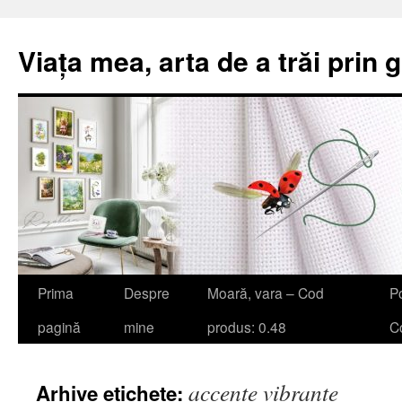
Viața mea, arta de a trăi prin 
Sari
Prima
Despre
Moară, vara – Cod
Po
la
pagină
mine
produs: 0.48
Co
conținut
accente vibrante
Arhive etichete: