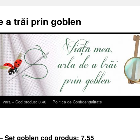
e a trăi prin goblen
, vara – Cod produs: 0.48
Politica de Confidențialitate
 – Set goblen cod produs: 7.55