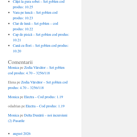
Căţei la gura sobei – Set goblen cod
produs: 10.25
Vara pe luncă – Set goblen cod
produs: 10.23
Clar de lună – Set goblen – cod
produs: 10.22
Cap de pisică – Set goblen cod produs:
10.21
Cană cu flori – Set goblen cod produs:
10.20
Comentarii
Monica
pe
Zodia Vărsător – Set goblen
cod produs: 4.70 – 3256/118
Elena
pe
Zodia Vărsător – Set goblen cod
produs: 4.70 – 3256/118
Monica
pe
Electra – Cod produs: 1.19
odadrian
pe
Electra – Cod produs: 1.19
Monica
pe
Delta Dunării – noi incursiuni
(2) Pasarile
august 2026