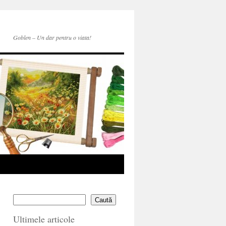
Goblen – Un dar pentru o viata!
Caută
Ultimele articole