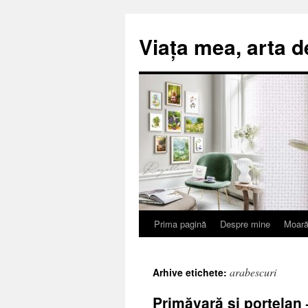
Viața mea, arta d
Prima pagină
Despre mine
Moară
Sari
la
arabescuri
Arhive etichete:
conținut
Primăvară și porțelan