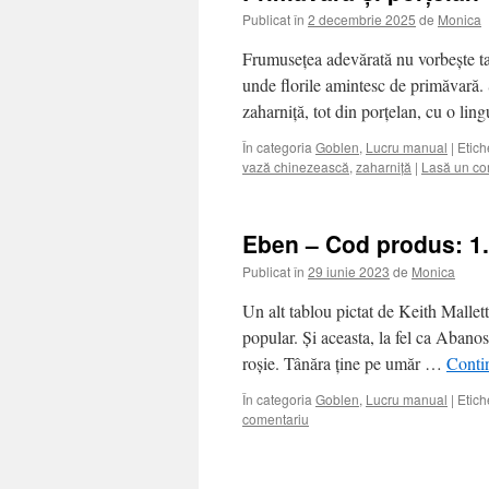
Publicat în
2 decembrie 2025
de
Monica
Frumusețea adevărată nu vorbește tar
unde florile amintesc de primăvară. 
zaharniță, tot din porțelan, cu o lin
În categoria
Goblen
,
Lucru manual
|
Etich
vază chinezească
,
zaharniță
|
Lasă un co
Eben – Cod produs: 1
Publicat în
29 iunie 2023
de
Monica
Un alt tablou pictat de Keith Mallett
popular. Și aceasta, la fel ca Abanos
roșie. Tânăra ține pe umăr …
Contin
În categoria
Goblen
,
Lucru manual
|
Etich
comentariu