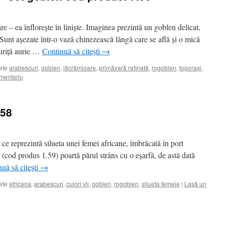
e – ea înflorește în liniște. Imaginea prezintă un goblen delicat,
Sunt așezate într-o vază chinezească lângă care se află și o mică
guriță aurie …
Continuă să citești
→
ete
arabescuri
,
goblen
,
lăcrămioare
,
primăvară rafinată
,
rogoblen
,
toporași
,
mentariu
.58
 ce reprezintă silueta unei femei africane, îmbrăcată în port
 (cod produs 1.59) poartă părul strâns cu o eșarfă, de astă dată
uă să citești
→
ete
africana
,
arabescuri
,
culori vii
,
goblen
,
rogoblen
,
silueta femeie
|
Lasă un