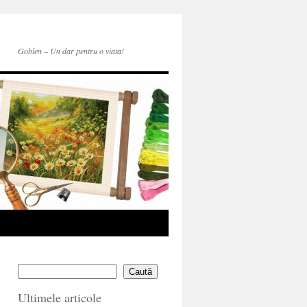
Goblen – Un dar pentru o viata!
Caută
Ultimele articole