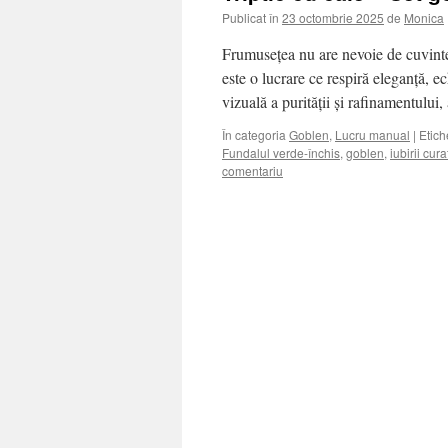
Publicat în
23 octombrie 2025
de
Monica
Frumusețea nu are nevoie de cuvinte 
este o lucrare ce respiră eleganță, ec
vizuală a purității și rafinamentulu
În categoria
Goblen
,
Lucru manual
|
Etich
Fundalul verde-închis
,
goblen
,
iubirii cura
comentariu