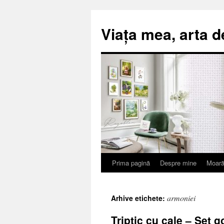
Viața mea, arta d
Prima pagină
Despre mine
Moară
Sari
la
armoniei
Arhive etichete:
conținut
Triptic cu cale – Set 