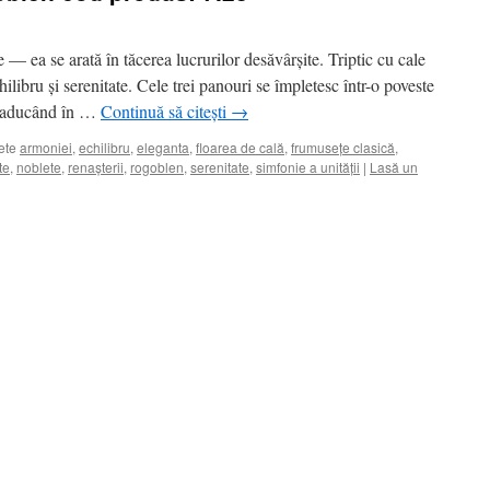
— ea se arată în tăcerea lucrurilor desăvârșite. Triptic cu cale
hilibru și serenitate. Cele trei panouri se împletesc într-o poveste
i, aducând în …
Continuă să citești
→
ete
armoniei
,
echilibru
,
eleganta
,
floarea de cală
,
frumusețe clasică
,
te
,
noblete
,
renașterii
,
rogoblen
,
serenitate
,
simfonie a unității
|
Lasă un