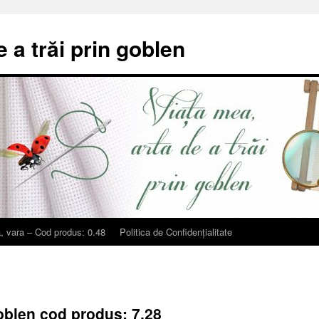
e a trăi prin goblen
, vara – Cod produs: 0.48
Politica de Confidențialitate
goblen cod produs: 7.28