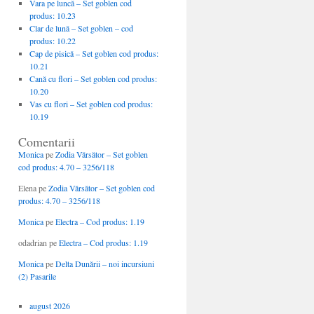
Vara pe luncă – Set goblen cod
produs: 10.23
Clar de lună – Set goblen – cod
produs: 10.22
Cap de pisică – Set goblen cod produs:
10.21
Cană cu flori – Set goblen cod produs:
10.20
Vas cu flori – Set goblen cod produs:
10.19
Comentarii
Monica
pe
Zodia Vărsător – Set goblen
cod produs: 4.70 – 3256/118
Elena
pe
Zodia Vărsător – Set goblen cod
produs: 4.70 – 3256/118
Monica
pe
Electra – Cod produs: 1.19
odadrian
pe
Electra – Cod produs: 1.19
Monica
pe
Delta Dunării – noi incursiuni
(2) Pasarile
august 2026