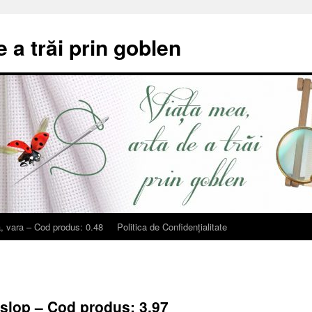
e a trăi prin goblen
, vara – Cod produs: 0.48
Politica de Confidențialitate
rislop – Cod produs: 3.97