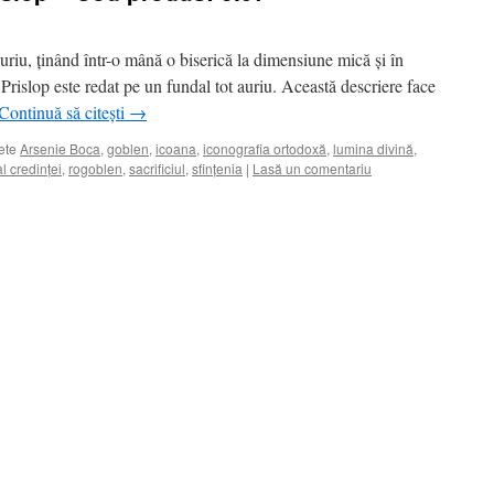
riu, ținând într-o mână o biserică la dimensiune mică și în
a Prislop este redat pe un fundal tot auriu. Această descriere face
Continuă să citești
→
ete
Arsenie Boca
,
goblen
,
icoana
,
iconografia ortodoxă
,
lumina divină
,
al credinței
,
rogoblen
,
sacrificiul
,
sfințenia
|
Lasă un comentariu