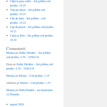
Căţei la gura sobei – Set goblen cod
produs: 10.25
Vara pe luncă – Set goblen cod
produs: 10.23
Clar de lună – Set goblen – cod
produs: 10.22
Cap de pisică – Set goblen cod produs:
10.21
Cană cu flori – Set goblen cod produs:
10.20
Comentarii
Monica
pe
Zodia Vărsător – Set goblen
cod produs: 4.70 – 3256/118
Elena
pe
Zodia Vărsător – Set goblen cod
produs: 4.70 – 3256/118
Monica
pe
Electra – Cod produs: 1.19
odadrian
pe
Electra – Cod produs: 1.19
Monica
pe
Delta Dunării – noi incursiuni
(2) Pasarile
august 2026