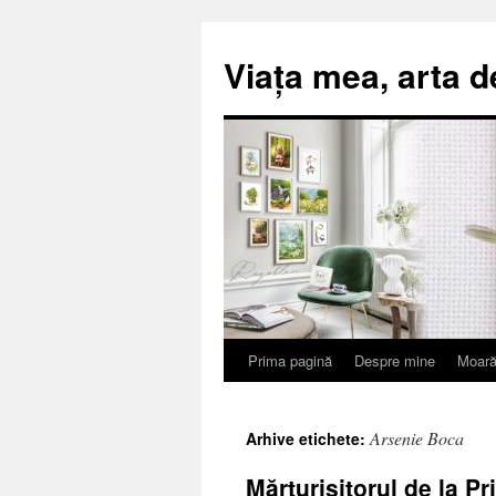
Viața mea, arta d
Prima pagină
Despre mine
Moară
Sari
la
Arsenie Boca
Arhive etichete:
conținut
Mărturisitorul de la P