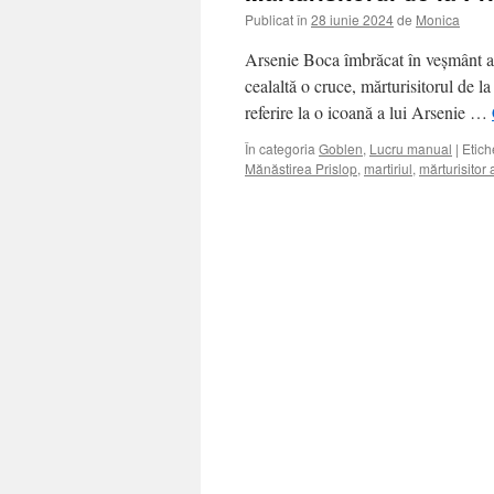
Publicat în
28 iunie 2024
de
Monica
Arsenie Boca îmbrăcat în veșmânt au
cealaltă o cruce, mărturisitorul de l
referire la o icoană a lui Arsenie …
În categoria
Goblen
,
Lucru manual
|
Etich
Mănăstirea Prislop
,
martiriul
,
mărturisitor 