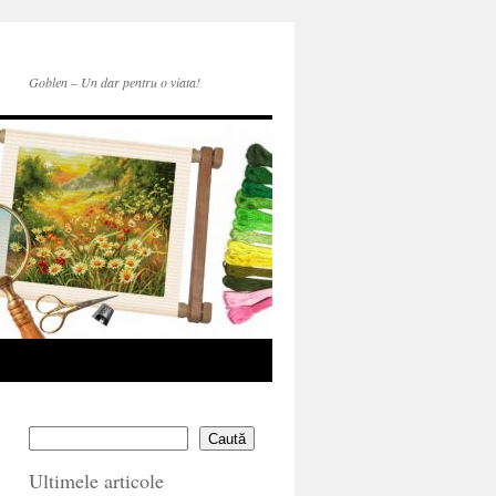
Goblen – Un dar pentru o viata!
Caută
Ultimele articole