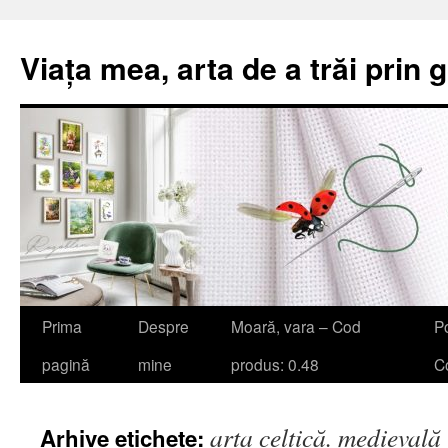
Viața mea, arta de a trăi prin 
Sari
Prima
Despre
Moară, vara – Cod
Po
la
pagină
mine
produs: 0.48
Co
conținut
arta celtică. medievală
Arhive etichete: