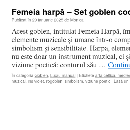
Femeia harpă – Set goblen co
Publicat în
29 ianuarie 2025
de
Monica
Acest goblen, intitulat Femeia Harpă, î
elemente muzicale și umane într-o compo
simbolism și sensibilitate. Harpa, elemen
nu este doar un instrument muzical, ci ș
viziune poetică: conturul său …
Continu
În categoria
Goblen
,
Lucru manual
|
Etichete
arta celtică. medie
muzical
,
iris violet
,
rogoblen
,
simbolism
,
viziune poetic
|
Lasă un 