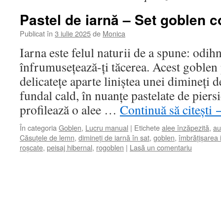
Pastel de iarnă – Set goblen c
Publicat în
3 iulie 2025
de
Monica
Iarna este felul naturii de a spune: odihn
înfrumusețează-ți tăcerea. Acest goblen 
delicatețe aparte liniștea unei dimineți d
fundal cald, în nuanțe pastelate de piersi
profilează o alee …
Continuă să citești
În categoria
Goblen
,
Lucru manual
|
Etichete
alee înzăpezită
,
au
Căsuțele de lemn
,
dimineți de iarnă în sat
,
goblen
,
îmbrățișarea i
roșcate
,
peisaj hibernal
,
rogoblen
|
Lasă un comentariu