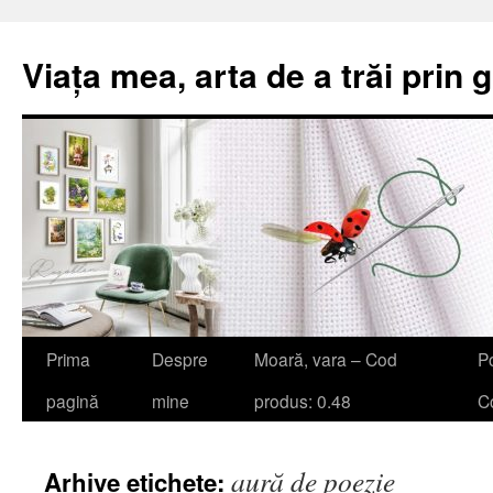
Viața mea, arta de a trăi prin 
Sari
Prima
Despre
Moară, vara – Cod
Po
la
pagină
mine
produs: 0.48
Co
conținut
aură de poezie
Arhive etichete: