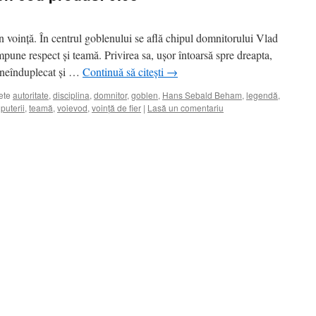
n voință. În centrul goblenului se află chipul domnitorului Vlad
mpune respect și teamă. Privirea sa, ușor întoarsă spre dreapta,
t neînduplecat și …
Continuă să citești
→
ete
autoritate
,
disciplina
,
domnitor
,
goblen
,
Hans Sebald Beham
,
legendă
,
 puterii
,
teamă
,
voievod
,
voință de fier
|
Lasă un comentariu