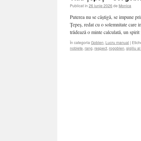
Publicat în
26 iunie 2026
de
Monica
Puterea nu se câștigă, se impune pri
Țepeș, redat cu o solemnitate care i
trădează o minte calculată, un spiri
În categoria
Goblen
,
Lucru manual
|
Etich
noblete
,
rang
,
respect
,
rogoblen
,
sigiliu al