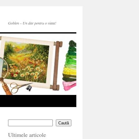
Goblen – Un dar pentru o viata!
Caută
Ultimele articole