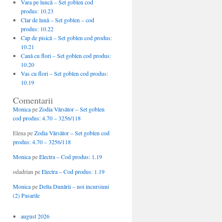
Vara pe luncă – Set goblen cod
produs: 10.23
Clar de lună – Set goblen – cod
produs: 10.22
Cap de pisică – Set goblen cod produs:
10.21
Cană cu flori – Set goblen cod produs:
10.20
Vas cu flori – Set goblen cod produs:
10.19
Comentarii
Monica
pe
Zodia Vărsător – Set goblen
cod produs: 4.70 – 3256/118
Elena
pe
Zodia Vărsător – Set goblen cod
produs: 4.70 – 3256/118
Monica
pe
Electra – Cod produs: 1.19
odadrian
pe
Electra – Cod produs: 1.19
Monica
pe
Delta Dunării – noi incursiuni
(2) Pasarile
august 2026