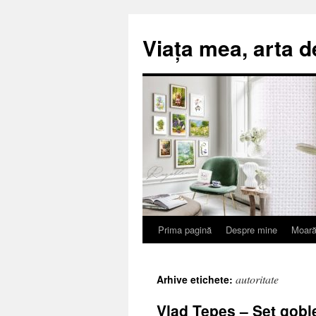
Viața mea, arta d
Prima pagină
Despre mine
Moară
Sari
la
autoritate
Arhive etichete:
conținut
Vlad Țepeș – Set gobl