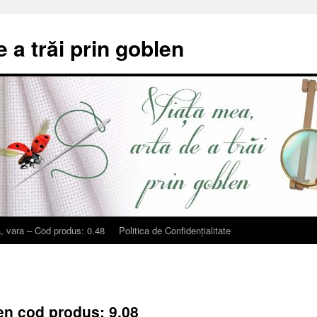
e a trăi prin goblen
, vara – Cod produs: 0.48
Politica de Confidențialitate
en cod produs: 9.08