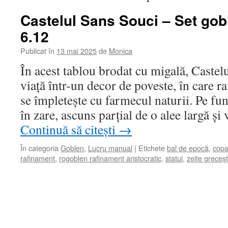
Castelul Sans Souci – Set gob
6.12
Publicat în
13 mai 2025
de
Monica
În acest tablou brodat cu migală, Castel
viață într-un decor de poveste, în care r
se împletește cu farmecul naturii. Pe fun
în zare, ascuns parțial de o alee largă ș
Continuă să citești
→
În categoria
Goblen
,
Lucru manual
|
Etichete
bal de epocă
,
copa
rafinament
,
rogoblen rafinament aristocratic
,
statui
,
zeițe greceșt