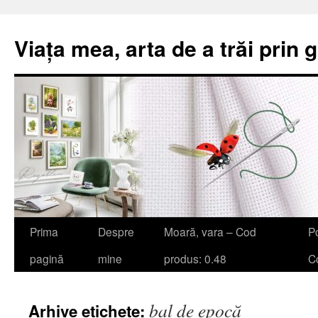
Viața mea, arta de a trăi prin 
Sari
Prima
Despre
Moară, vara – Cod
Po
la
pagină
mine
produs: 0.48
Co
conținut
bal de epocă
Arhive etichete: