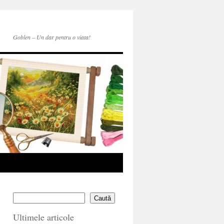
Goblen – Un dar pentru o viata!
Caută
Ultimele articole