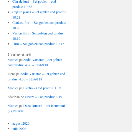
Clar de lună – Set goblen – cod
produs: 10.22
Cap de pisică – Set goblen cod produs:
10.21
Cană cu flori – Set goblen cod produs:
10.20
Vas cu flori – Set goblen cod produs:
10.19
Iarna – Set goblen cod produs: 10.17
Comentarii
Monica
pe
Zodia Vărsător – Set goblen
cod produs: 4.70 – 3256/118
Elena
pe
Zodia Vărsător – Set goblen cod
produs: 4.70 – 3256/118
Monica
pe
Electra – Cod produs: 1.19
odadrian
pe
Electra – Cod produs: 1.19
Monica
pe
Delta Dunării – noi incursiuni
(2) Pasarile
august 2026
iulie 2026