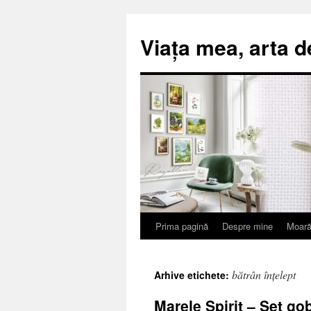
Viața mea, arta d
Prima pagină
Despre mine
Moară
Sari
la
bătrân înțelept
Arhive etichete:
conținut
Marele Spirit – Set go