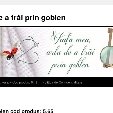
e a trăi prin goblen
, vara – Cod produs: 0.48
Politica de Confidențialitate
blen cod produs: 5.65