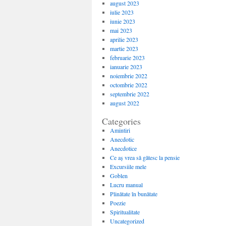
august 2023
iulie 2023
iunie 2023
mai 2023
aprilie 2023
martie 2023
februarie 2023
ianuarie 2023
noiembrie 2022
octombrie 2022
septembrie 2022
august 2022
Categories
Amintiri
Anecdotic
Anecdotice
Ce aș vrea să gătesc la pensie
Excursiile mele
Goblen
Lucru manual
Plinătate în bunătate
Poezie
Spiritualitate
Uncategorized