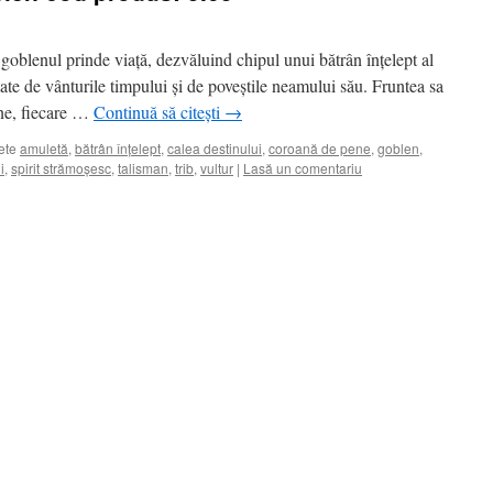
i, goblenul prinde viață, dezvăluind chipul unui bătrân înțelept al
ptate de vânturile timpului și de poveștile neamului său. Fruntea sa
ne, fiecare …
Continuă să citești
→
ete
amuletă
,
bătrân înțelept
,
calea destinului
,
coroană de pene
,
goblen
,
i
,
spirit strămoșesc
,
talisman
,
trib
,
vultur
|
Lasă un comentariu