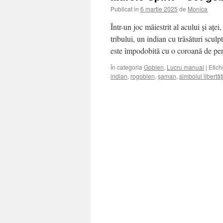
Publicat în
6 martie 2025
de
Monica
Într-un joc măiestrit al acului și ațe
tribului, un indian cu trăsături scul
este împodobită cu o coroană de pe
În categoria
Goblen
,
Lucru manual
|
Etich
indian
,
rogoblen
,
șaman
,
simbolul libertăți