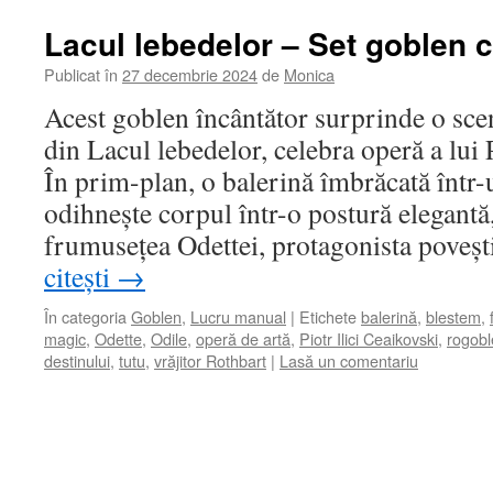
Lacul lebedelor – Set goblen 
Publicat în
27 decembrie 2024
de
Monica
Acest goblen încântător surprinde o scen
din Lacul lebedelor, celebra operă a lui 
În prim-plan, o balerină îmbrăcată într-u
odihnește corpul într-o postură elegantă,
frumusețea Odettei, protagonista poveș
citești
→
În categoria
Goblen
,
Lucru manual
|
Etichete
balerină
,
blestem
,
magic
,
Odette
,
Odile
,
operă de artă
,
Piotr Ilici Ceaikovski
,
rogobl
destinului
,
tutu
,
vrăjitor Rothbart
|
Lasă un comentariu