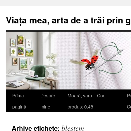
Viața mea, arta de a trăi prin 
Sari
Prima
Despre
Moară, vara – Cod
Po
la
pagină
mine
produs: 0.48
Co
conținut
blestem
Arhive etichete: