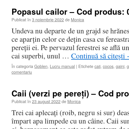
Popasul cailor – Cod produs: 
Publicat în
3 noiembrie 2022
de
Monica
Undeva nu departe de un grajd se hrănes
ce aparțin celor ce dețin casa cu fereastr
pereții ei. Pe pervazul ferestrei se află un
cai superbi, unul …
Continuă să citești
În categoria
Goblen
,
Lucru manual
|
Etichete
caii
,
cocos
,
gaini
,
g
comentariu
Caii (verzi pe pereți) – Cod pr
Publicat în
23 august 2022
de
Monica
Trei cai aplecați (roib, negru si sur) de
împart apa limpede cu un câine. Caii su