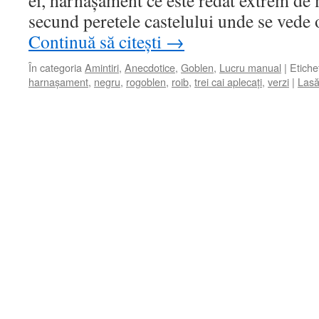
ei, harnașament ce este redat extrem de 
secund peretele castelului unde se vede 
Continuă să citești
→
În categoria
Amintiri
,
Anecdotice
,
Goblen
,
Lucru manual
|
Etiche
harnașament
,
negru
,
rogoblen
,
roib
,
trei cai aplecați
,
verzi
|
Lasă