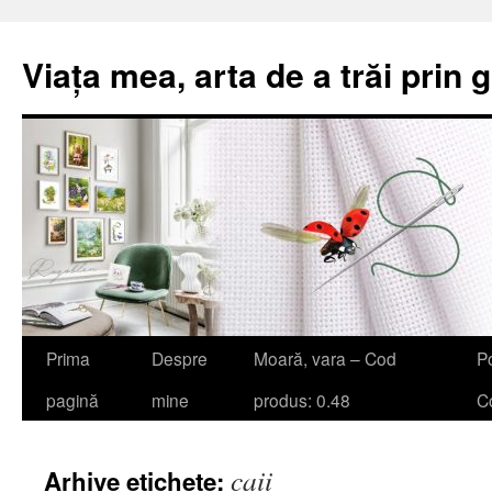
Viața mea, arta de a trăi prin 
Sari
Prima
Despre
Moară, vara – Cod
Po
la
pagină
mine
produs: 0.48
Co
conținut
caii
Arhive etichete: