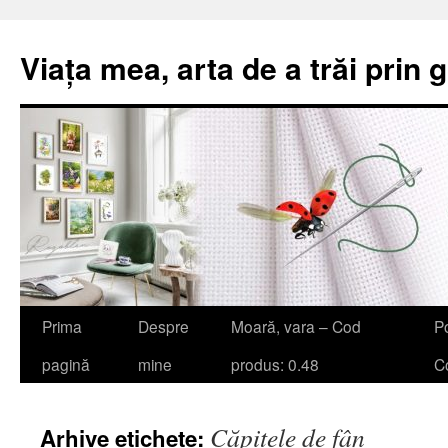
Viața mea, arta de a trăi prin 
Sari
Prima
Despre
Moară, vara – Cod
Po
la
pagină
mine
produs: 0.48
Co
conținut
Căpițele de fân
Arhive etichete: