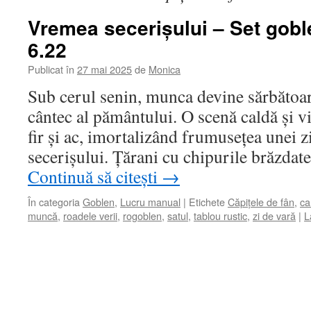
Vremea secerișului – Set gob
6.22
Publicat în
27 mai 2025
de
Monica
Sub cerul senin, munca devine sărbătoare
cântec al pământului. O scenă caldă și v
fir și ac, imortalizând frumusețea unei zi
secerișului. Țărani cu chipurile brăzda
Continuă să citești
→
În categoria
Goblen
,
Lucru manual
|
Etichete
Căpițele de fân
,
ca
muncă
,
roadele verii
,
rogoblen
,
satul
,
tablou rustic
,
zi de vară
|
L