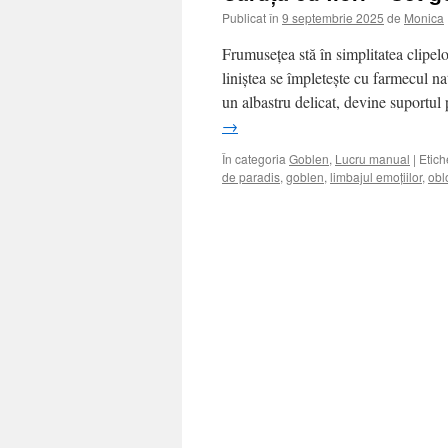
Publicat în
9 septembrie 2025
de
Monica
Frumusețea stă în simplitatea clipel
liniștea se împletește cu farmecul nat
un albastru delicat, devine suportul
→
În categoria
Goblen
,
Lucru manual
|
Etich
de paradis
,
goblen
,
limbajul emoțiilor
,
obl