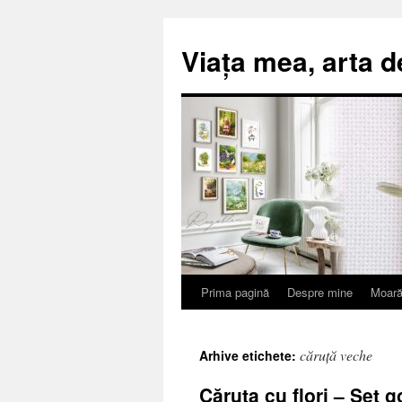
Viața mea, arta d
Prima pagină
Despre mine
Moară
Sari
la
căruță veche
Arhive etichete:
conținut
Căruța cu flori – Set 