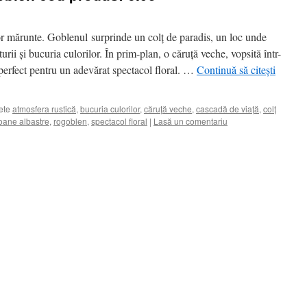
or mărunte. Goblenul surprinde un colț de paradis, un loc unde
urii și bucuria culorilor. În prim-plan, o căruță veche, vopsită într-
 perfect pentru un adevărat spectacol floral. …
Continuă să citești
ete
atmosfera rustică
,
bucuria culorilor
,
căruță veche
,
cascadă de viață
,
colț
oane albastre
,
rogoblen
,
spectacol floral
|
Lasă un comentariu