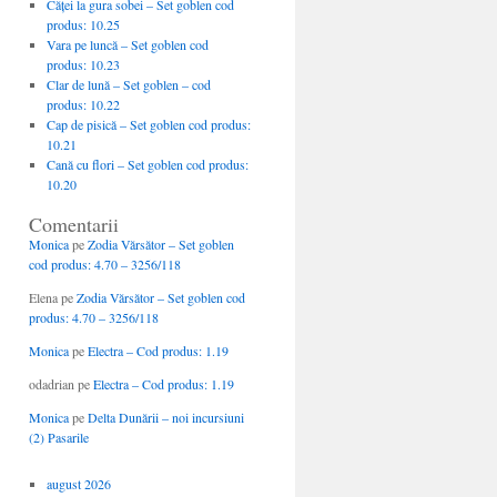
Căţei la gura sobei – Set goblen cod
produs: 10.25
Vara pe luncă – Set goblen cod
produs: 10.23
Clar de lună – Set goblen – cod
produs: 10.22
Cap de pisică – Set goblen cod produs:
10.21
Cană cu flori – Set goblen cod produs:
10.20
Comentarii
Monica
pe
Zodia Vărsător – Set goblen
cod produs: 4.70 – 3256/118
Elena
pe
Zodia Vărsător – Set goblen cod
produs: 4.70 – 3256/118
Monica
pe
Electra – Cod produs: 1.19
odadrian
pe
Electra – Cod produs: 1.19
Monica
pe
Delta Dunării – noi incursiuni
(2) Pasarile
august 2026