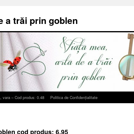
e a trăi prin goblen
, vara – Cod produs: 0.48
Politica de Confidențialitate
goblen cod produs: 6.95