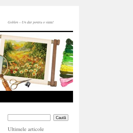
Goblen – Un dar pentru o viata!
Caută
Ultimele articole