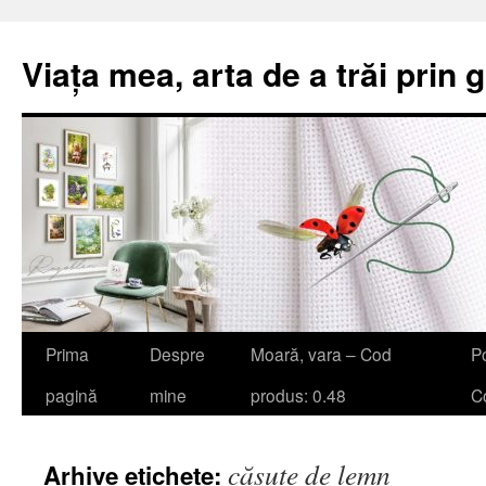
Viața mea, arta de a trăi prin 
Sari
Prima
Despre
Moară, vara – Cod
Po
la
pagină
mine
produs: 0.48
Co
conținut
căsuțe de lemn
Arhive etichete: