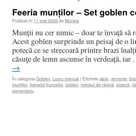
Feeria munților – Set goblen 
Publicat în
11 mai 2026
de
Monica
Munții nu cer nimic – doar te învață să 
Acest goblen surprinde un peisaj de o li
potecă ce se strecoară printre brazi înal
căsuțe de lemn ascunse în verdeață, ia
→
În categoria
Goblen
,
Lucru manual
|
Etichete
alpin
,
armonie
,
braz
munților
,
foșnetul frunzelor
,
goblen
,
mirosul de rășină
,
potecă
,
ră
comentariu