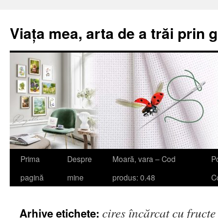
Viața mea, arta de a trăi prin 
Sari
Prima
Despre
Moară, vara – Cod
Po
la
pagină
mine
produs: 0.48
Co
conținut
cireș încărcat cu fructe
Arhive etichete: