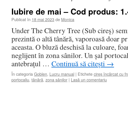
Iubire de mai – Cod produs: 1
Publicat în
18 mai 2023
de
Monica
Under The Cherry Tree (Sub cireș) sem
prezintă o altă tânără, vaporoasă doar pr
aceasta. O bluză deschisă la culoare, foa
neglijent în zona sânilor. Un șal portoca
antebrațul …
Continuă să citești
→
În categoria
Goblen
,
Lucru manual
|
Etichete
cireș încărcat cu fr
portocaliu
,
tânără
,
zona sânilor
|
Lasă un comentariu