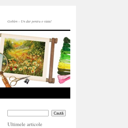
Goblen – Un dar pentru o viata!
Caută
Ultimele articole