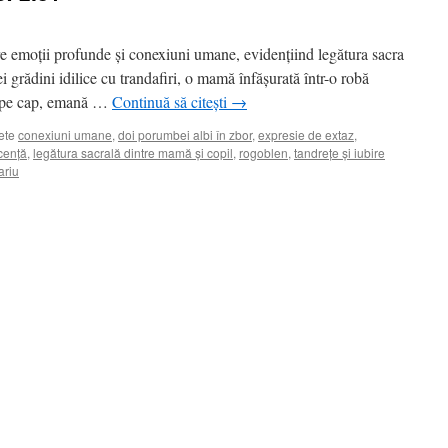
re emoții profunde și conexiuni umane, evidențiind legătura sacra
i grădini idilice cu trandafiri, o mamă înfășurată într-o robă
n pe cap, emană …
Continuă să citești
→
ete
conexiuni umane
,
doi porumbei albi în zbor
,
expresie de extaz
,
cență
,
legătura sacrală dintre mamă și copil
,
rogoblen
,
tandrețe și iubire
ariu