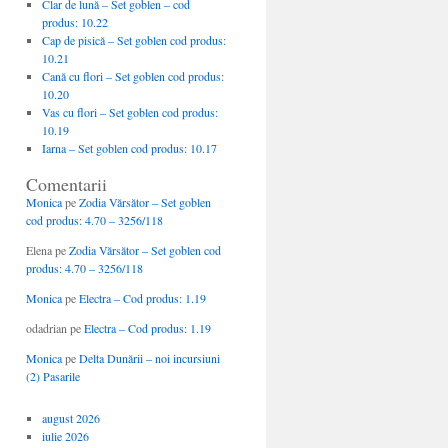
Clar de lună – Set goblen – cod
produs: 10.22
Cap de pisică – Set goblen cod produs:
10.21
Cană cu flori – Set goblen cod produs:
10.20
Vas cu flori – Set goblen cod produs:
10.19
Iarna – Set goblen cod produs: 10.17
Comentarii
Monica
pe
Zodia Vărsător – Set goblen
cod produs: 4.70 – 3256/118
Elena
pe
Zodia Vărsător – Set goblen cod
produs: 4.70 – 3256/118
Monica
pe
Electra – Cod produs: 1.19
odadrian
pe
Electra – Cod produs: 1.19
Monica
pe
Delta Dunării – noi incursiuni
(2) Pasarile
august 2026
iulie 2026