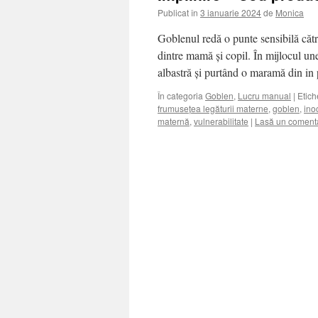
Publicat în
3 ianuarie 2024
de
Monica
Goblenul redă o punte sensibilă căt
dintre mamă și copil. În mijlocul une
albastră și purtând o maramă din i
În categoria
Goblen
,
Lucru manual
|
Etich
frumusețea legăturii materne
,
goblen
,
ino
maternă
,
vulnerabilitate
|
Lasă un coment