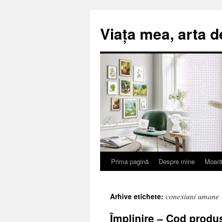
Viața mea, arta d
Prima pagină
Despre mine
Moară
Sari
la
conexiuni umane
Arhive etichete:
conținut
Împlinire – Cod produs