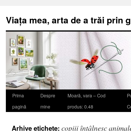
Viața mea, arta de a trăi prin 
Sari
Prima
Despre
Moară, vara – Cod
Po
la
pagină
mine
produs: 0.48
Co
conținut
copiii întâlnesc animal
Arhive etichete: