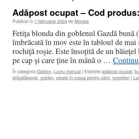
Adăpost ocupat – Cod produs:
Publicat în
1 februarie 2024
de
Monica
Fetița blonda din goblenul Gazdă bună 
îmbrăcată în mov este în tabloul de mai
rochiță roșie. Este însoțită de un băiețe
pe cap și care ține în mână o …
Continuă
În categoria
Goblen
,
Lucru manual
|
Etichete
adăpost ocupat
,
bu
drăgălășenie
,
goblen
,
ploaie în cușca pentru câini
,
rogoblen
|
La