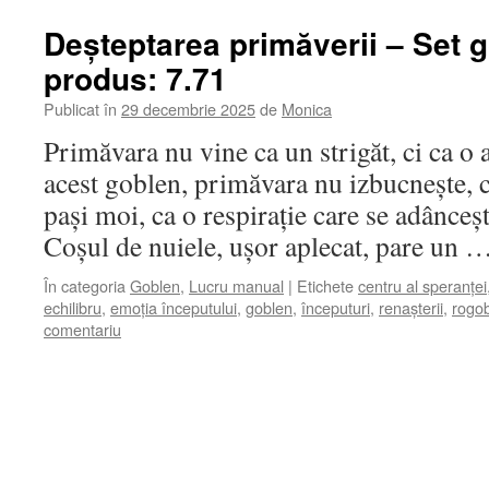
Deșteptarea primăverii – Set 
produs: 7.71
Publicat în
29 decembrie 2025
de
Monica
Primăvara nu vine ca un strigăt, ci ca o
acest goblen, primăvara nu izbucnește, ci
pași moi, ca o respirație care se adânce
Coșul de nuiele, ușor aplecat, pare un 
În categoria
Goblen
,
Lucru manual
|
Etichete
centru al speranței
echilibru
,
emoția începutului
,
goblen
,
începuturi
,
renașterii
,
rogo
comentariu