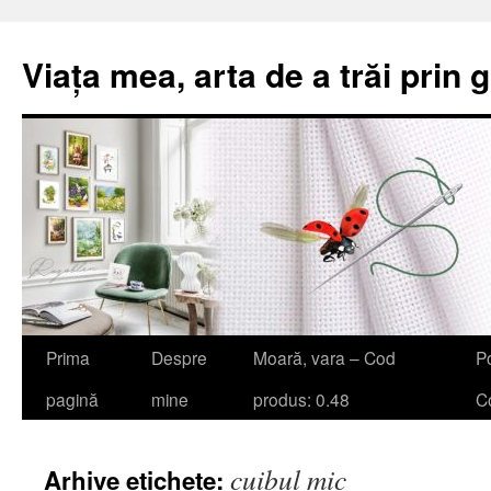
Viața mea, arta de a trăi prin 
Sari
Prima
Despre
Moară, vara – Cod
Po
la
pagină
mine
produs: 0.48
Co
conținut
cuibul mic
Arhive etichete: