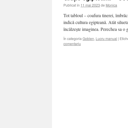
Publicat în
11 mai 2023
de
Monica
Tot tabloul – coafura tinerei, îmbrăcă
indică cultura egipteană. Atât silueta
încălzește imaginea. Perechea sa o 
În categoria
Goblen
,
Lucru manual
|
Etich
comentariu