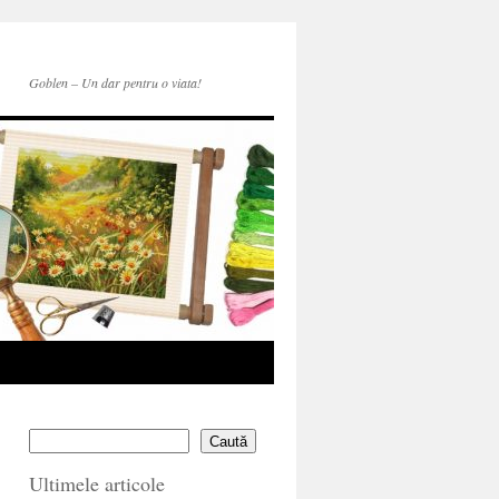
Goblen – Un dar pentru o viata!
Caută
Ultimele articole