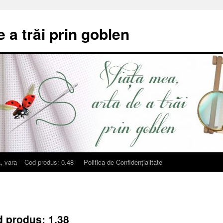
e a trăi prin goblen
, vara – Cod produs: 0.48
Politica de Confidențialitate
d produs: 1.38