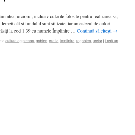
mintea, urciorul, inclusiv culorile folosite pentru realizarea sa,
 femeii cât și fundalul sunt stilizate, iar amestecul de culori
găsiți la cod 1.39 cu numele Împlinire …
Continuă să citești
→
ete
cultura egipteana
,
goblen
,
gratie
,
implinire
,
rogoblen
,
urcior
|
Lasă un