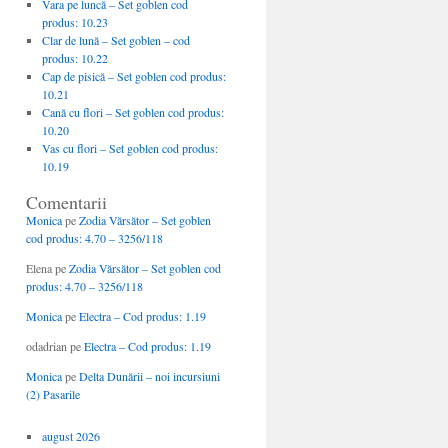
Vara pe luncă – Set goblen cod
produs: 10.23
Clar de lună – Set goblen – cod
produs: 10.22
Cap de pisică – Set goblen cod produs:
10.21
Cană cu flori – Set goblen cod produs:
10.20
Vas cu flori – Set goblen cod produs:
10.19
Comentarii
Monica
pe
Zodia Vărsător – Set goblen
cod produs: 4.70 – 3256/118
Elena
pe
Zodia Vărsător – Set goblen cod
produs: 4.70 – 3256/118
Monica
pe
Electra – Cod produs: 1.19
odadrian
pe
Electra – Cod produs: 1.19
Monica
pe
Delta Dunării – noi incursiuni
(2) Pasarile
august 2026