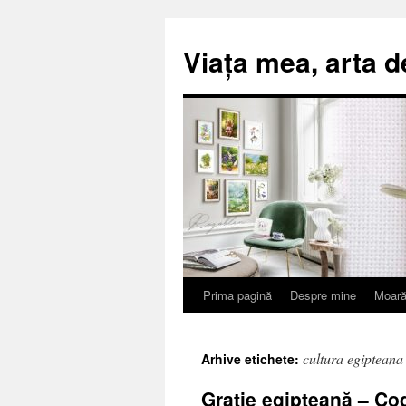
Viața mea, arta d
Prima pagină
Despre mine
Moară
Sari
la
cultura egipteana
Arhive etichete:
conținut
Grație egipteană – Co