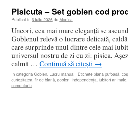
Pisicuta – Set goblen cod pro
Publicat în
6 iulie 2026
de
Monica
Uneori, cea mai mare eleganță se ascunde
Goblenul relevă o lucrare delicată, caldă
care surprinde unul dintre cele mai iubi
universul nostru de zi cu zi: pisica. Așez
calmă …
Continuă să citești
→
În categoria
Goblen
,
Lucru manual
|
Etichete
blana pufoasă
,
coș
curiozitatea
,
fir de blană
,
goblen
,
independența
,
iubitori animale
comentariu