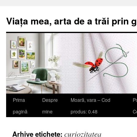
Viața mea, arta de a trăi prin 
Sari
Prima
Despre
Moară, vara – Cod
Po
la
pagină
mine
produs: 0.48
Co
conținut
curiozitatea
Arhive etichete: