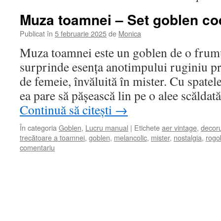
Muza toamnei – Set goblen co
Publicat în
5 februarie 2025
de
Monica
Muza toamnei este un goblen de o frumu
surprinde esența anotimpului ruginiu pri
de femeie, învăluită în mister. Cu spatele
ea pare să pășească lin pe o alee scălda
Continuă să citești
→
În categoria
Goblen
,
Lucru manual
|
Etichete
aer vintage
,
decoru
trecătoare a toamnei
,
goblen
,
melancolic
,
mister
,
nostalgia
,
rogo
comentariu