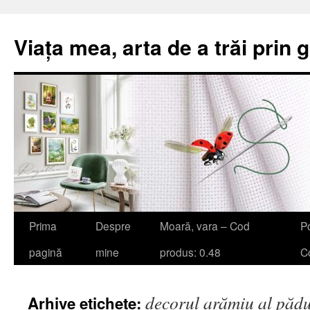
Viața mea, arta de a trăi prin 
Sari
Prima
Despre
Moară, vara – Cod
Po
la
pagină
mine
produs: 0.48
Co
conținut
decorul arămiu al pădu
Arhive etichete: