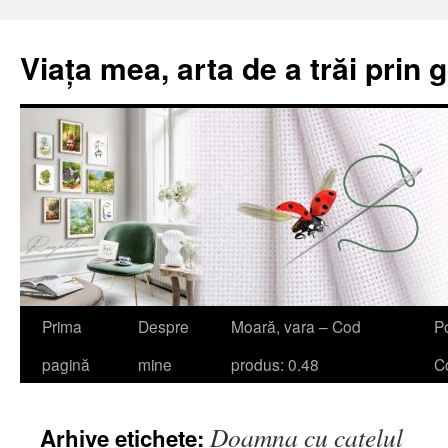
Viața mea, arta de a trăi prin 
Sari
Prima
Despre
Moară, vara – Cod
Po
la
pagină
mine
produs: 0.48
Co
conținut
Doamna cu catelul
Arhive etichete: