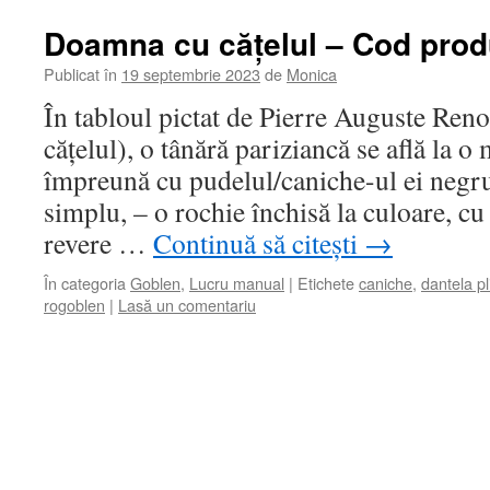
Doamna cu cățelul – Cod prod
Publicat în
19 septembrie 2023
de
Monica
În tabloul pictat de Pierre Auguste Reno
cățelul), o tânără pariziancă se află la o
împreună cu pudelul/caniche-ul ei negru
simplu, – o rochie închisă la culoare, c
revere …
Continuă să citești
→
În categoria
Goblen
,
Lucru manual
|
Etichete
caniche
,
dantela pl
rogoblen
|
Lasă un comentariu